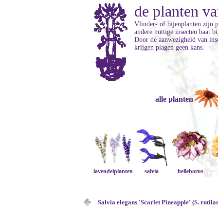
de planten va
Vlinder- of bijenplanten zijn 
andere nuttige insecten baat b
Door de aanwezigheid van inse
krijgen plagen geen kans.
alle planten
lavendelplanten
salvia
helleborus
Salvia elegans 'Scarlet Pineapple' (S. rutila