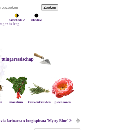
halfschaduw
schaduw
agen is leeg
tuingereedschap
en
moestuin
keukenkruiden
pioenrozen
lvia farinacea x longispicata 'Mysty Blue' ®