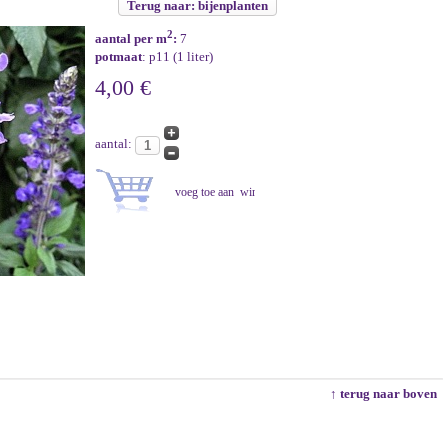
Terug naar: bijenplanten
2
aantal per m
:
7
potmaat
: p11 (1 liter)
4,00 €
aantal:
↑ terug naar boven