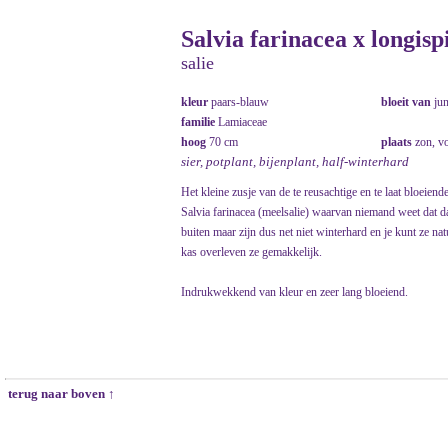
Salvia farinacea x longisp
salie
kleur
paars-blauw
bloeit van
ju
familie
Lamiaceae
hoog
70 cm
plaats
zon, vo
sier, potplant, bijenplant, half-winterhard
Het kleine zusje van de te reusachtige en te laat bloeiende
Salvia farinacea (meelsalie) waarvan niemand weet dat da
buiten maar zijn dus net niet winterhard en je kunt ze n
kas overleven ze gemakkelijk.
Indrukwekkend van kleur en zeer lang bloeiend.
terug naar boven ↑