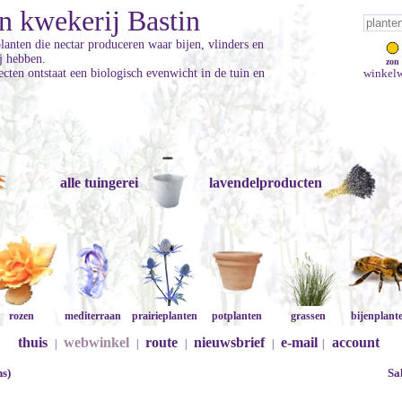
n kwekerij Bastin
planten die nectar produceren waar bijen, vlinders en
ij hebben.
zon
cten ontstaat een biologisch evenwicht in de tuin en
winkelw
alle tuingerei
lavendelproducten
rozen
mediterraan
prairieplanten
potplanten
grassen
bijenplant
thuis
webwinkel
route
nieuwsbrief
e-mail
account
|
|
|
|
|
ns)
Sa