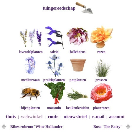
tuingereedschap
lavendelplanten
salvia
helleborus
rozen
mediterraan
prairieplanten
potplanten
grassen
bijenplanten
moestuin
keukenkruiden
pioenrozen
thuis
webwinkel
route
nieuwsbrief
e-mail
account
|
|
|
|
|
Ribes rubrum 'Witte Hollander'
Rosa 'The Fairy'