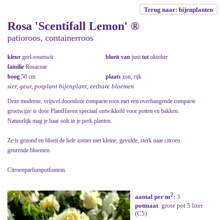
Terug naar: bijenplanten
Rosa 'Scentifall Lemon' ®
patioroos, containerroos
kleur
geel-roomwit
bloeit van
juni
tot
oktober
familie
Rosaceae
hoog
50 cm
plaats
zon, rijk
sier, geur, potplant bijenplant, eetbare bloemen
Deze moderne, vrijwel doornloze compacte roos met een overhangende compacte
groeiwijze is door PlantHaven speciaal ontwikkeld voor potten en bakken.
Natuurlijk mag je haar ook in je perk planten.
Ze is gezond en bloeit de hele zomer met kleine, gevulde, sterk naar citroen
geurende bloemen.
Citroenparfumpotfontein.
2
aantal per m
:
3
potmaat
: grote pot 5 liter
(C5)