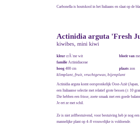
Carbonella is houtskool in het Italiaans en slaat op de bl
Actinidia arguta 'Fresh 
kiwibes, mini kiwi
kleur
crÃ¨me wit
bloeit van
me
familie
Actinidiaceae
hoog
400 cm
plaats
zon
klimplant, fruit, vruchtgewas, bijenplant
Actinidia arguta komt oorspronkelijk Oost-Azië (Japan,
een Italiaanse selectie met relatief grote bessen (± 10 gra
Die hebben een frisse, zoete smaak met een goede balans
Je eet ze met schil.
Ze is niet zelfbestuivend, voor bestuiving heb je nog een 
mannelijke plant op 4–8 vrouwelijke is voldoende.