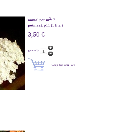
2
aantal per m
:
7
potmaat
: p11 (1 liter)
3,50 €
aantal: