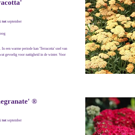
racotta'
ni
tot
september
roog
. In een warme periode kan 'Terracotta' snel van
wat gevoelig voor nattigheid in de winter. Voor
megranate' ®
ni
tot
september