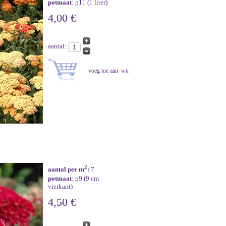
potmaat
: p11 (1 liter)
4,00 €
aantal:
2
aantal per m
:
7
potmaat
: p9 (9 cm
vierkant)
4,50 €