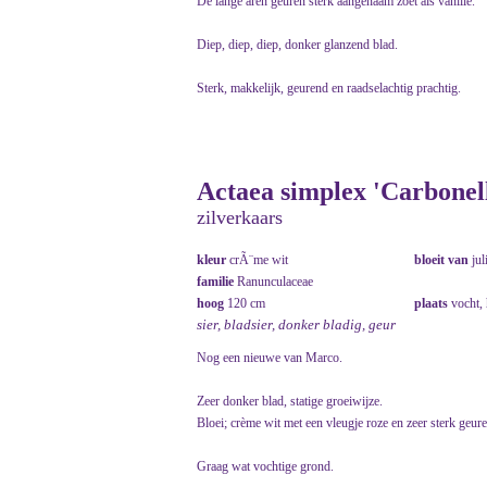
De lange aren geuren sterk aangenaam zoet als vanille.
Diep, diep, diep, donker glanzend blad.
Sterk, makkelijk, geurend en raadselachtig prachtig.
Actaea simplex 'Carbonell
zilverkaars
kleur
crÃ¨me wit
bloeit van
jul
familie
Ranunculaceae
hoog
120 cm
plaats
vocht,
sier, bladsier, donker bladig, geur
Nog een nieuwe van Marco.
Zeer donker blad, statige groeiwijze.
Bloei; crème wit met een vleugje roze en zeer sterk geur
Graag wat vochtige grond.