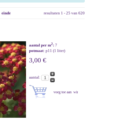
einde
resultaten 1 - 25 van 620
2
aantal per m
:
7
potmaat
: p11 (1 liter)
3,00 €
aantal: