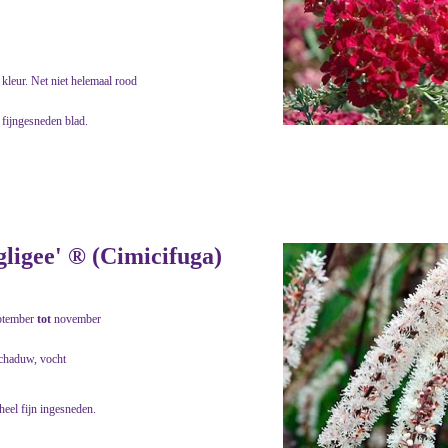
kleur. Net niet helemaal rood
 fijngesneden blad.
ligee' ® (Cimicifuga)
ptember
tot
november
schaduw, vocht
heel fijn ingesneden.