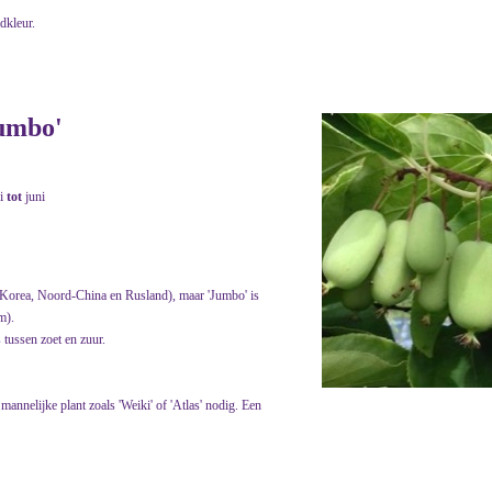
adkleur.
Jumbo'
i
tot
juni
 Korea, Noord-China en Rusland), maar 'Jumbo' is
m).
 tussen zoet en zuur.
mannelijke plant zoals 'Weiki' of 'Atlas' nodig. Een