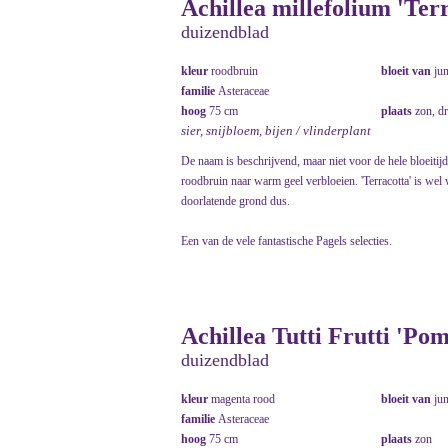
Achillea millefolium 'Ter
duizendblad
kleur
roodbruin
bloeit van
ju
familie
Asteraceae
hoog
75 cm
plaats
zon, d
sier, snijbloem, bijen / vlinderplant
De naam is beschrijvend, maar niet voor de hele bloeitijd
roodbruin naar warm geel verbloeien. 'Terracotta' is wel 
doorlatende grond dus.
Een van de vele fantastische Pagels selecties.
Achillea Tutti Frutti 'Po
duizendblad
kleur
magenta rood
bloeit van
ju
familie
Asteraceae
hoog
75 cm
plaats
zon