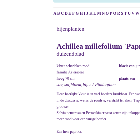
A
B
C
D
E
F
G
H
I
J
K
L
M
N
O
P
Q
R
S
T
U
V
W
bijenplanten
Achillea millefolium 'Pap
duizendblad
kleur
scharlaken rood
bloeit van
ju
familie
Asteraceae
hoog
70 cm
plaats
zon
sier, snijbloem, bijen / vlinderplant
Deze heerlijke kleur is in veel borders bruikbaar. Een v
in de discussie: wat is de roodste, verstrikt te raken. 'P
grootser.
Salvia nemerosa en Perovskia ernaast zetten zijn inkop
meer rood voor een vurige border.
Een hete paprika.