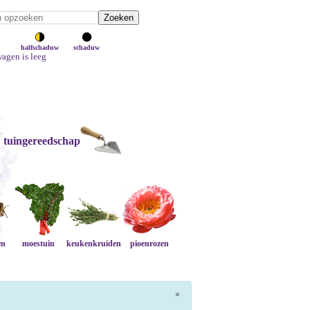
halfschaduw
schaduw
agen is leeg
tuingereedschap
en
moestuin
keukenkruiden
pioenrozen
×