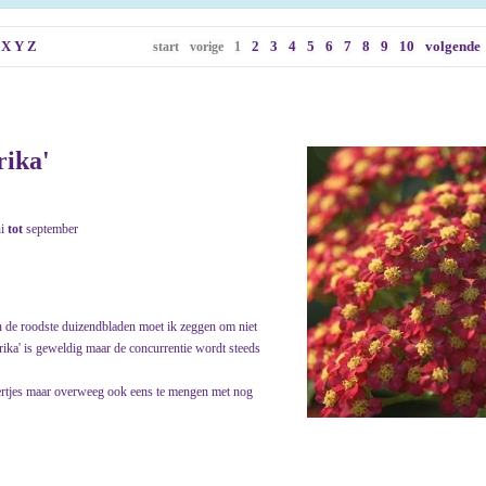
X
Y
Z
2
3
4
5
6
7
8
9
10
volgende
start
vorige
1
rika'
ni
tot
september
an de roodste duizendbladen moet ik zeggen om niet
aprika' is geweldig maar de concurrentie wordt steeds
pertjes maar overweeg ook eens te mengen met nog