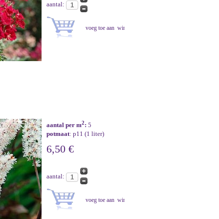
aantal:
2
aantal per m
:
5
potmaat
: p11 (1 liter)
6,50 €
aantal: