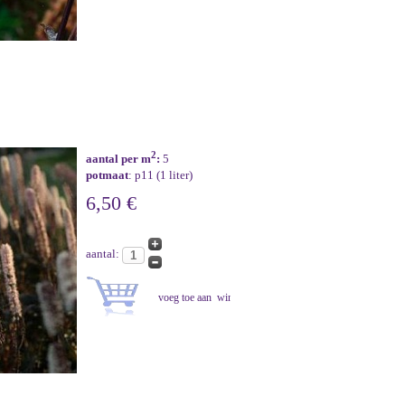
2
aantal per m
:
5
potmaat
: p11 (1 liter)
6,50 €
aantal: