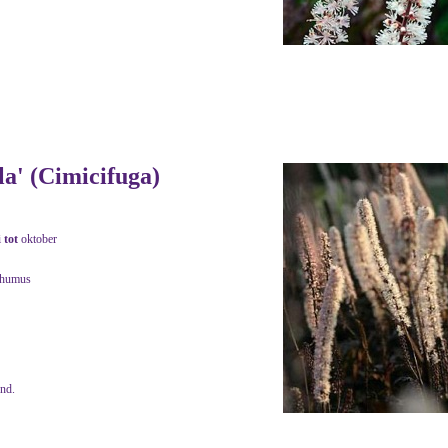
a' (Cimicifuga)
i
tot
oktober
 humus
end.