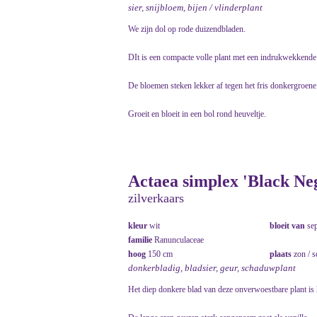
sier, snijbloem, bijen / vlinderplant
We zijn dol op rode duizendbladen.
DIt is een compacte volle plant met een indrukwekkende 
De bloemen steken lekker af tegen het fris donkergroene
Groeit en bloeit in een bol rond heuveltje.
Actaea simplex 'Black Neg
zilverkaars
kleur
wit
bloeit van
se
familie
Ranunculaceae
hoog
150 cm
plaats
zon / 
donkerbladig, bladsier, geur, schaduwplant
Het diep donkere blad van deze onverwoestbare plant is 