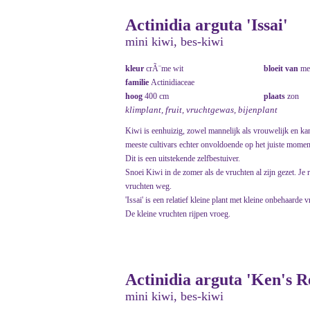
Actinidia arguta 'Issai'
mini kiwi, bes-kiwi
kleur
crÃ¨me wit
bloeit van
me
familie
Actinidiaceae
hoog
400 cm
plaats
zon
klimplant, fruit, vruchtgewas, bijenplant
Kiwi is eenhuizig, zowel mannelijk als vrouwelijk en kan 
meeste cultivars echter onvoldoende op het juiste moment
Dit is een uitstekende zelfbestuiver.
Snoei Kiwi in de zomer als de vruchten al zijn gezet. Je
vruchten weg.
'Issai' is een relatief kleine plant met kleine onbehaard
De kleine vruchten rijpen vroeg.
Actinidia arguta 'Ken's R
mini kiwi, bes-kiwi