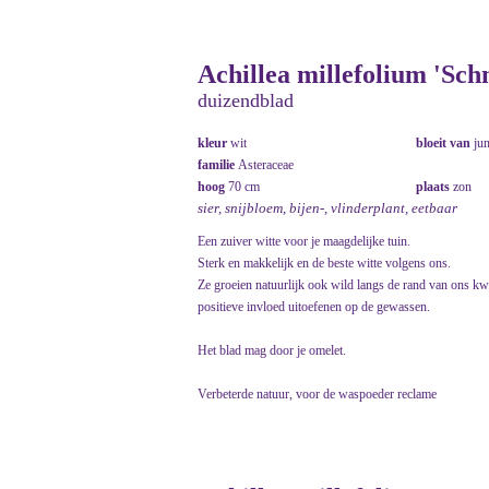
Achillea millefolium 'Sch
duizendblad
kleur
wit
bloeit van
ju
familie
Asteraceae
hoog
70 cm
plaats
zon
sier, snijbloem, bijen-, vlinderplant, eetbaar
Een zuiver witte voor je maagdelijke tuin.
Sterk en makkelijk en de beste witte volgens ons.
Ze groeien natuurlijk ook wild langs de rand van ons kw
positieve invloed uitoefenen op de gewassen.
Het blad mag door je omelet.
Verbeterde natuur, voor de waspoeder reclame