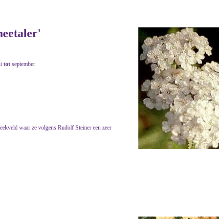
neetaler'
ni
tot
september
eekveld waar ze volgens Rudolf Steiner een zeer