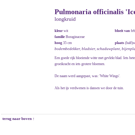
Pulmonaria officinalis 'Ic
longkruid
kleur
wit
bloeit van
fe
familie
Boraginaceae
hoog
35 cm
plaats
(half)s
bodembedekker, bladsier, schaduwplant, bijenpl
Een goede rijk bloeiende witte met gevlekt blad. Iets bet
groeikracht en iets grotere bloemen.
De naam werd aangepast, was: 'White Wings'.
Als het ijs verdwenen is dansen we door de tuin.
terug naar boven ↑