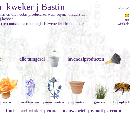
n kwekerij Bastin
planten die nectar produceren waar bijen, vlinders en
ij hebben.
zon
cten ontstaat een biologisch evenwicht in de tuin en
winkelw
alle tuingerei
lavendelproducten
rozen
mediterraan
prairieplanten
potplanten
grassen
bijenplant
thuis
webwinkel
route
nieuwsbrief
e-mail
account
|
|
|
|
|