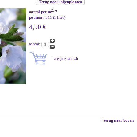
Terug naar: bijenplanten
2
aantal per m
:
7
potmaat
: p11 (1 liter)
4,50 €
aantal:
↑ terug naar boven