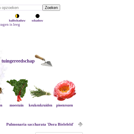
halfschaduw
schaduw
agen is leeg
tuingereedschap
en
moestuin
keukenkruiden
pioenrozen
Pulmonaria saccharata 'Dora Bielefeld'