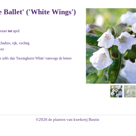
e Ballet' ('White Wings')
bruari
tot
april
chaduw, rijk, vochtig
ant
er zelfs dan 'Sissinghurst White' vanwege de betere
©2026 de planten van kwekerij Bastin