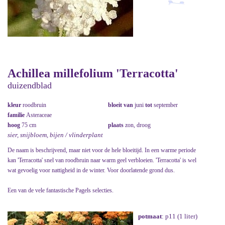
Achillea millefolium 'Terracotta'
duizendblad
kleur
roodbruin
bloeit van
juni
tot
september
familie
Asteraceae
hoog
75 cm
plaats
zon, droog
sier, snijbloem, bijen / vlinderplant
De naam is beschrijvend, maar niet voor de hele bloeitijd. In een warme periode
kan 'Terracotta' snel van roodbruin naar warm geel verbloeien. 'Terracotta' is wel
wat gevoelig voor nattigheid in de winter. Voor doorlatende grond dus.
Een van de vele fantastische Pagels selecties.
potmaat
: p11 (1 liter)