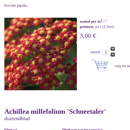
Een hete paprika.
2
aantal per m
:
7
potmaat
: p11 (1 liter)
3,00 €
aantal:
Achillea millefolium 'Schneetaler'
duizendblad
kleur
wit
bloeit van
juni
tot
september