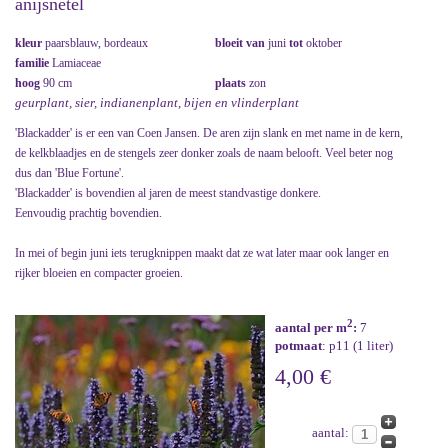
anijsnetel
kleur
paarsblauw, bordeaux
bloeit van
juni
tot
oktober
familie
Lamiaceae
hoog
90 cm
plaats
zon
geurplant, sier, indianenplant, bijen en vlinderplant
'Blackadder' is er een van Coen Jansen. De aren zijn slank en met name in de kern,
de kelkblaadjes en de stengels zeer donker zoals de naam belooft. Veel beter nog
dus dan 'Blue Fortune'.
'Blackadder' is bovendien al jaren de meest standvastige donkere.
Eenvoudig prachtig bovendien.
In mei of begin juni iets terugknippen maakt dat ze wat later maar ook langer en
rijker bloeien en compacter groeien.
2
aantal per m
:
7
potmaat
: p11 (1 liter)
4,00 €
aantal: