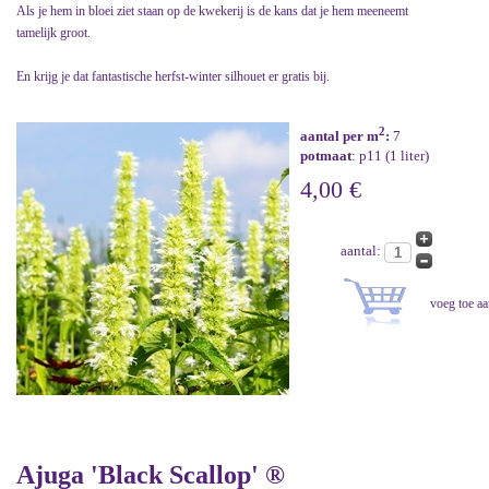
Als je hem in bloei ziet staan op de kwekerij is de kans dat je hem meeneemt
tamelijk groot.
En krijg je dat fantastische herfst-winter silhouet er gratis bij.
2
aantal per m
:
7
potmaat
: p11 (1 liter)
4,00 €
aantal:
Ajuga 'Black Scallop' ®