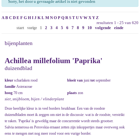
Sorry, het door u gevraagde artikel is niet gevonden
A
B
C
D
E
F
G
H
I
J
K
L
M
N
O
P
Q
R
S
T
U
V
W
X
Y
Z
resultaten 1 - 25 van 620
2
3
4
5
6
7
8
9
10
volgende
einde
start
vorige
1
bijenplanten
Achillea millefolium 'Paprika'
duizendblad
kleur
scharlaken rood
bloeit van
juni
tot
september
familie
Asteraceae
hoog
70 cm
plaats
zon
sier, snijbloem, bijen / vlinderplant
Deze heerlijke kleur is in veel borders bruikbaar. Een van de roodste
duizendbladen moet ik zeggen om niet in de discussie: wat is de roodste, verstrikt
te raken. 'Paprika' is geweldig maar de concurrentie wordt steeds grootser.
Salvia nemerosa en Perovskia ernaast zetten zijn inkoppertjes maar overweeg ook
eens te mengen met nog meer rood voor een vurige border.