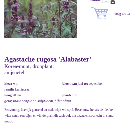
Agastache rugosa 'Alabaster'
Korea-munt, dropplant,
anijsnetel
kleur
wit
bloeit van
juni
tot
september
familie
Lamiaceae
hoog
70 cm
plaats
zon
geur, indianenplant, snijbloem, bijenplant
Eenvoudig, heerlijk geurend en makkelijk wit spul. Beschouw het als een leuke
witte netel, een bijen en vlinderplant die zich ook via uitzaaien soortecht in stand
houdt.