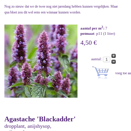
Nog zo nieuw dat we de twee nog niet jarenlang hebben kunnen vergelijken. Maar
qua bloei zou dit wel eens een winnaar kunnen worden.
2
aantal per m
:
7
potmaat
: p11 (1 liter)
4,50 €
aantal:
Agastache 'Blackadder'
dropplant, anijshysop,