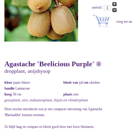
aantal:
Agastache 'Beelicious Purple' ®
dropplant, anijshysop
kleur
paars-blauw
bloeit van
juli
tot
oktober
familie
Lamiaceae
hoog
50 cm
plaats
zon
geurplant, sier, indianenplant, bijen en vlinderplant
Deze recente introductie zou je een compacte uitvoering van Agastache
'Blackadder' kunnen noemen.
Ze blijft laag en compact en bloeit goed door met forse bloeiaren.