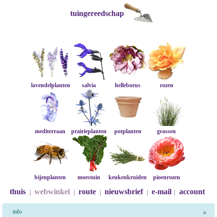
tuingereedschap
lavendelplanten
salvia
helleborus
rozen
mediterraan
prairieplanten
potplanten
grassen
bijenplanten
moestuin
keukenkruiden
pioenrozen
thuis
webwinkel
route
nieuwsbrief
e-mail
account
|
|
|
|
|
info
×