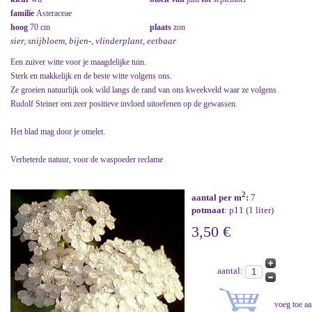
familie
Asteraceae
hoog
70 cm
plaats
zon
sier, snijbloem, bijen-, vlinderplant, eetbaar
Een zuiver witte voor je maagdelijke tuin.
Sterk en makkelijk en de beste witte volgens ons.
Ze groeien natuurlijk ook wild langs de rand van ons kweekveld waar ze volgens
Rudolf Steiner een zeer positieve invloed uitoefenen op de gewassen.
Het blad mag door je omelet.
Verbeterde natuur, voor de waspoeder reclame
2
aantal per m
:
7
potmaat
: p11 (1 liter)
3,50 €
aantal: