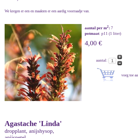
We kregen er een en maakten er een aardig voorraadje van.
2
aantal per m
:
7
potmaat
: p11 (1 liter)
4,00 €
aantal:
Agastache 'Linda'
dropplant, anijshysop,
anijsnetel