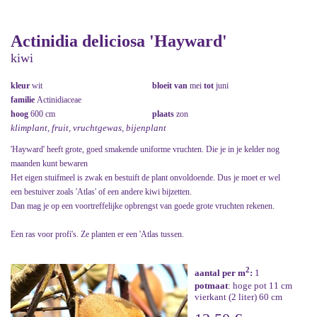
Actinidia deliciosa 'Hayward'
kiwi
kleur
wit
bloeit van
mei
tot
juni
familie
Actinidiaceae
hoog
600 cm
plaats
zon
klimplant, fruit, vruchtgewas, bijenplant
'Hayward' heeft grote, goed smakende uniforme vruchten. Die je in je kelder nog
maanden kunt bewaren
Het eigen stuifmeel is zwak en bestuift de plant onvoldoende. Dus je moet er wel
een bestuiver zoals 'Atlas' of een andere kiwi bijzetten.
Dan mag je op een voortreffelijke opbrengst van goede grote vruchten rekenen.
Een ras voor profi's. Ze planten er een 'Atlas tussen.
2
aantal per m
:
1
potmaat
: hoge pot 11 cm
vierkant (2 liter) 60 cm