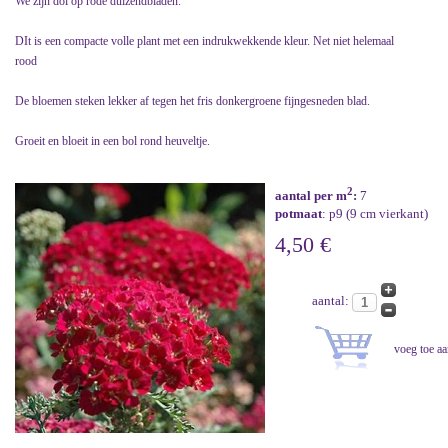
We zijn dol op rode duizendbladen.
DIt is een compacte volle plant met een indrukwekkende kleur. Net niet helemaal
rood
De bloemen steken lekker af tegen het fris donkergroene fijngesneden blad.
Groeit en bloeit in een bol rond heuveltje.
2
aantal per m
:
7
potmaat
: p9 (9 cm vierkant)
4,50 €
aantal: