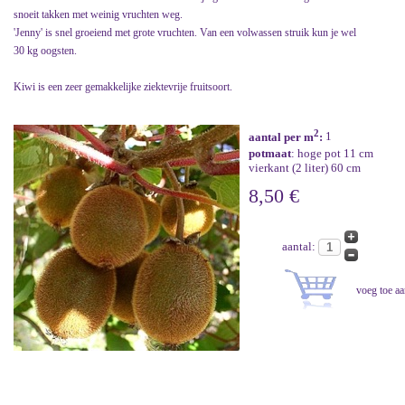
snoeit takken met weinig vruchten weg.
'Jenny' is snel groeiend met grote vruchten. Van een volwassen struik kun je wel
30 kg oogsten.
Kiwi is een zeer gemakkelijke ziektevrije fruitsoort.
2
aantal per m
:
1
potmaat
: hoge pot 11 cm
vierkant (2 liter) 60 cm
8,50 €
aantal: