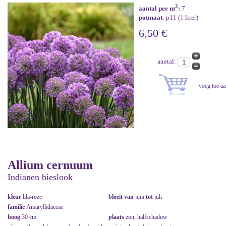
2
aantal per m
:
7
potmaat
: p11 (1 liter)
6,50 €
aantal:
Allium cernuum
Indianen bieslook
kleur
lila-roze
bloeit van
juni
tot
juli
familie
Amaryllidaceae
hoog
30 cm
plaats
zon, halfschaduw