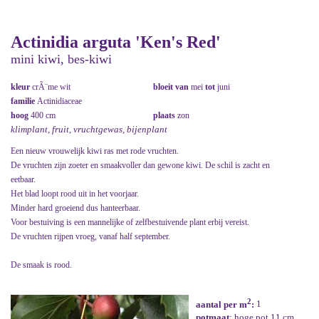
Actinidia arguta 'Ken's Red'
mini kiwi, bes-kiwi
kleur
crÃ¨me wit
bloeit van
mei
tot
juni
familie
Actinidiaceae
hoog
400 cm
plaats
zon
klimplant, fruit, vruchtgewas, bijenplant
Een nieuw vrouwelijk kiwi ras met rode vruchten.
De vruchten zijn zoeter en smaakvoller dan gewone kiwi. De schil is zacht en
eetbaar.
Het blad loopt rood uit in het voorjaar.
Minder hard groeiend dus hanteerbaar.
Voor bestuiving is een mannelijke of zelfbestuivende plant erbij vereist.
De vruchten rijpen vroeg, vanaf half september.
De smaak is rood.
2
aantal per m
:
1
potmaat
: hoge pot 11 cm