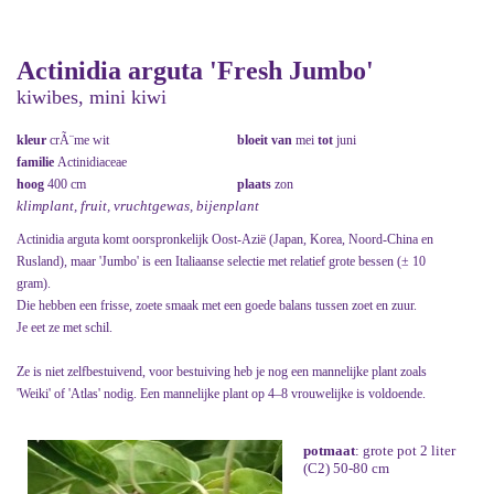
Actinidia arguta 'Fresh Jumbo'
kiwibes, mini kiwi
kleur
crÃ¨me wit
bloeit van
mei
tot
juni
familie
Actinidiaceae
hoog
400 cm
plaats
zon
klimplant, fruit, vruchtgewas, bijenplant
Actinidia arguta komt oorspronkelijk Oost-Azië (Japan, Korea, Noord-China en
Rusland), maar 'Jumbo' is een Italiaanse selectie met relatief grote bessen (± 10
gram).
Die hebben een frisse, zoete smaak met een goede balans tussen zoet en zuur.
Je eet ze met schil.
Ze is niet zelfbestuivend, voor bestuiving heb je nog een mannelijke plant zoals
'Weiki' of 'Atlas' nodig. Een mannelijke plant op 4–8 vrouwelijke is voldoende.
potmaat
: grote pot 2 liter
(C2) 50-80 cm