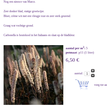
Nog een nieuwe van Marco.
Zeer donker blad, statige groeiwijze.
Bloei; crème wit met een vleugje roze en zeer sterk geurend.
Graag wat vochtige grond.
Carbonella is houtskool in het Italiaans en slaat op de bladkleur.
2
aantal per m
:
5
potmaat
: p11 (1 liter)
6,50 €
aantal: