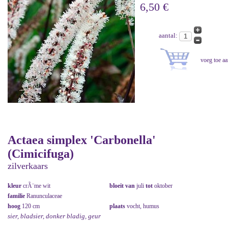
6,50 €
aantal:
Actaea simplex 'Carbonella'
(Cimicifuga)
zilverkaars
kleur
crÃ¨me wit
bloeit van
juli
tot
oktober
familie
Ranunculaceae
hoog
120 cm
plaats
vocht, humus
sier, bladsier, donker bladig, geur