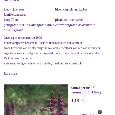
kleur
violet-roze
bloeit van
juli
tot
oktober
familie
Lamiaceae
hoog
70 cm
plaats
zon, doorlatend
geurplant, sier, indianenplant, bijen en vlinderplant, keukenkruid,
bladsierplant
Onze eigen introductie uit 1999.
In het voorjaar is het smalle, klein en fijne blad diep donkerbruin.
Door het violet van de bloemetjes is wat oranje zichtbaar van een van de ouders:
Agastache rupestris, Agastache rugosa de andere ouder bracht het donkere blad.
De knoppen zijn purper.
Zeer standvastig en winterhard. Subtiel, fijnzinnig en aromatisch.
Een schatje.
2
aantal per m
:
7
potmaat
: p11 (1 liter)
4,00 €
aantal: