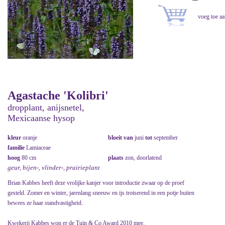
Agastache 'Kolibri'
dropplant, anijsnetel,
Mexicaanse hysop
kleur
oranje
bloeit van
juni
tot
september
familie
Lamiaceae
hoog
80 cm
plaats
zon, doorlatend
geur, bijen-, vlinder-, prairieplant
Brian Kabbes heeft deze vrolijke kanjer voor introductie zwaar op de proef
gesteld. Zomer en winter, jarenlang sneeuw en ijs trotserend in een potje buiten
bewees ze haar standvastigheid.
Kwekerij Kabbes won er de Tuin & Co Award 2010 mee.