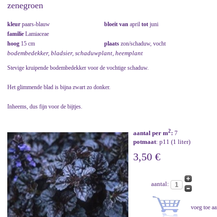
zenegroen
kleur
paars-blauw
bloeit van
april
tot
juni
familie
Lamiaceae
hoog
15 cm
plaats
zon/schaduw, vocht
bodembedekker, bladsier, schaduwplant, heemplant
Stevige kruipende bodembedekker voor de vochtige schaduw.
Het glimmende blad is bijna zwart zo donker.
Inheems, dus fijn voor de bijtjes.
2
aantal per m
:
7
potmaat
: p11 (1 liter)
3,50 €
aantal: