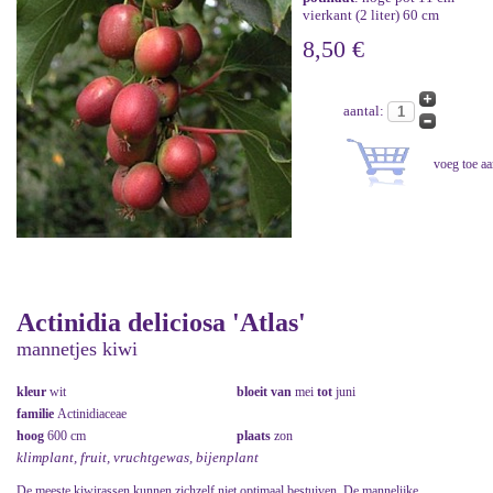
vierkant (2 liter) 60 cm
8,50 €
aantal:
Actinidia deliciosa 'Atlas'
mannetjes kiwi
kleur
wit
bloeit van
mei
tot
juni
familie
Actinidiaceae
hoog
600 cm
plaats
zon
klimplant, fruit, vruchtgewas, bijenplant
De meeste kiwirassen kunnen zichzelf niet optimaal bestuiven. De mannelijke