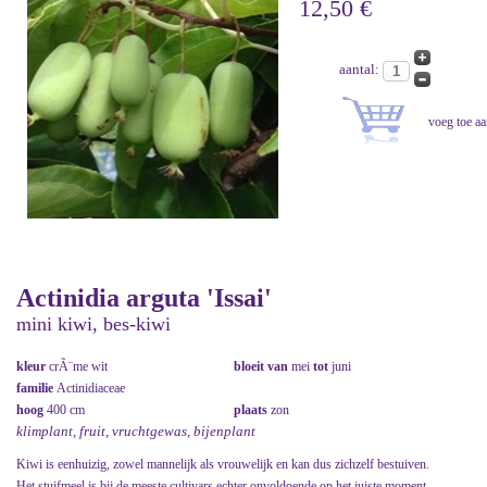
12,50 €
aantal:
Actinidia arguta 'Issai'
mini kiwi, bes-kiwi
kleur
crÃ¨me wit
bloeit van
mei
tot
juni
familie
Actinidiaceae
hoog
400 cm
plaats
zon
klimplant, fruit, vruchtgewas, bijenplant
Kiwi is eenhuizig, zowel mannelijk als vrouwelijk en kan dus zichzelf bestuiven.
Het stuifmeel is bij de meeste cultivars echter onvoldoende op het juiste moment