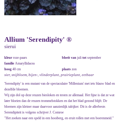
Allium 'Serendipity' ®
sierui
kleur
roze-paars
bloeit van
juli
tot
september
familie
Amaryllidacea
hoog
40 cm
plaats
zon
sier, snijbloem, bijen-, vlinderplant, prairieplant, eetbaar
'Serendipity' is een mutant van de spectaculaire 'Millenium' met iets blauw blad en
dezelfde bloemen.
Wij zijn dol op deze reuzen biesloken en testen ze allemaal. Het fijne is dat ze wat
later bloeien dan de reuzen trommelstokken en dat het blad gezond blijft. De
bloemen zijn kleiner maar daarvoor aanzienlijk talrijker. Dit is de allerbeste.
Serendipiteit is volgens schrijver J. Comroe
"Het zoeken naar een speld in een hooiberg, en eruit rollen met een boerenmeid."