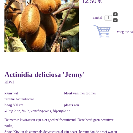
12,50 €
aantal:
Actinidia deliciosa 'Jenny'
kiwi
kleur
wit
bloeit van
mei
tot
mei
familie
Actinidiaceae
hoog
600 cm
plaats
zon
klimplant, fruit, vruchtgewas, bijenplant
De meeste kiwirassen zijn niet goed zelfbestuivend. Deze heeft geen bestuiver
nodig.
Snoei Kiwi in de zomer als de vruchten al zijn gezet. Je remt dan de groei wat en