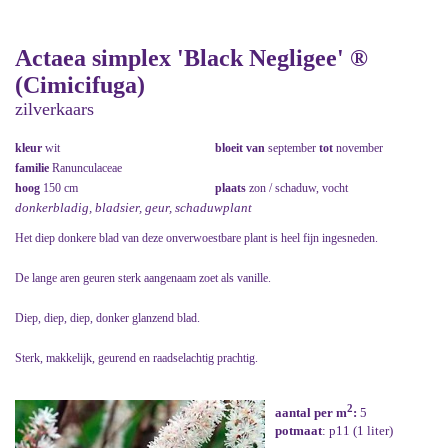
Actaea simplex 'Black Negligee' ®
(Cimicifuga)
zilverkaars
kleur
wit
bloeit van
september
tot
november
familie
Ranunculaceae
hoog
150 cm
plaats
zon / schaduw, vocht
donkerbladig, bladsier, geur, schaduwplant
Het diep donkere blad van deze onverwoestbare plant is heel fijn ingesneden.
De lange aren geuren sterk aangenaam zoet als vanille.
Diep, diep, diep, donker glanzend blad.
Sterk, makkelijk, geurend en raadselachtig prachtig.
2
aantal per m
:
5
potmaat
: p11 (1 liter)