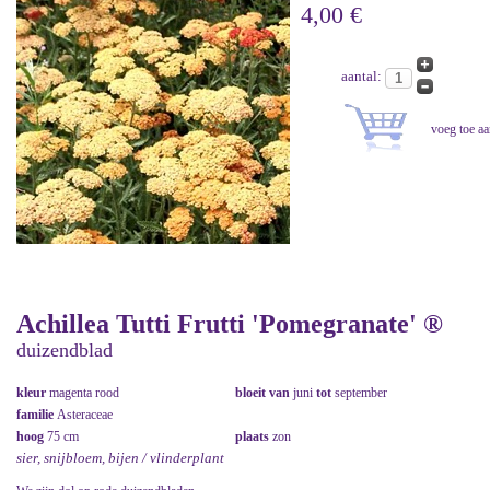
4,00 €
aantal:
Achillea Tutti Frutti 'Pomegranate' ®
duizendblad
kleur
magenta rood
bloeit van
juni
tot
september
familie
Asteraceae
hoog
75 cm
plaats
zon
sier, snijbloem, bijen / vlinderplant