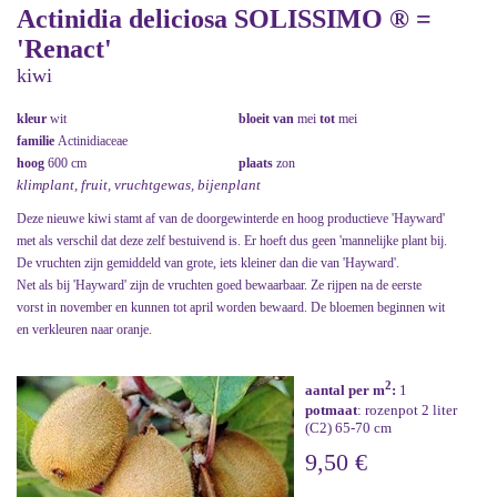
Actinidia deliciosa SOLISSIMO ® =
'Renact'
kiwi
kleur
wit
bloeit van
mei
tot
mei
familie
Actinidiaceae
hoog
600 cm
plaats
zon
klimplant, fruit, vruchtgewas, bijenplant
Deze nieuwe kiwi stamt af van de doorgewinterde en hoog productieve 'Hayward'
met als verschil dat deze zelf bestuivend is. Er hoeft dus geen 'mannelijke plant bij.
De vruchten zijn gemiddeld van grote, iets kleiner dan die van 'Hayward'.
Net als bij 'Hayward' zijn de vruchten goed bewaarbaar. Ze rijpen na de eerste
vorst in november en kunnen tot april worden bewaard. De bloemen beginnen wit
en verkleuren naar oranje.
2
aantal per m
:
1
potmaat
: rozenpot 2 liter
(C2) 65-70 cm
9,50 €