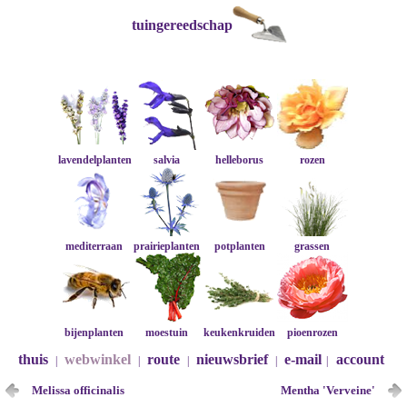
tuingereedschap
lavendelplanten
salvia
helleborus
rozen
mediterraan
prairieplanten
potplanten
grassen
bijenplanten
moestuin
keukenkruiden
pioenrozen
thuis
webwinkel
route
nieuwsbrief
e-mail
account
|
|
|
|
|
Melissa officinalis
Mentha 'Verveine'