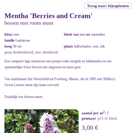
Terug naar: bijenplanten
Mentha 'Berries and Cream'
bessen met room munt
kleur
roze
bloeit van
juni
tot
september
familie
Lamiaceae
hoog
50 cm
plaats
halfschaduw, zon, rijk
geur, keukenkruid, sier, theekruid
Een compacte lage muntsoort met purper-rode stengels en bladranden en een
opmerkelijke frisse bessen met slagroom en munt geur.
Van muntfanaat Jim Westerfield uit Freeburg, Illinois, die in 1995 met 'Hillary's
Sweet Lemon' munt zijn faam verwierf.
Duidelijk een dessert-munt.
2
aantal per m
:
5
potmaat
: p11 (1 liter)
3,00 €