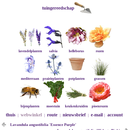
tuingereedschap
lavendelplanten
salvia
helleborus
rozen
mediterraan
prairieplanten
potplanten
grassen
bijenplanten
moestuin
keukenkruiden
pioenrozen
thuis
webwinkel
route
nieuwsbrief
e-mail
account
|
|
|
|
|
Lavandula angustifolia 'Essence Purple'