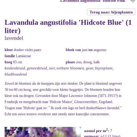
Lavandula angustifolia 'Hidcote Pink'
Terug naar: bijenplanten
Lavandula angustifolia 'Hidcote Blue' (1
liter)
lavendel
kleur
donker violet paars
bloeit van
juni
tot
augustus
familie
Lamiaceae
hoog
65 cm
plaats
zon, droog, kalk
keukenkruid, geneeskruid, sier, eetbare bloemen, geur, bijenplant,
bladhoudend
Zowel de bloemen als de knoppen zijn zeer donker. De plant is bloeiend ongeveer
50 tot 60 cm hoog, zeer geschikt voor kleine heggetjes. De bloemen houden hun
kleur ook na drogen. Gevonden door Major Lawrence Johnston (1871-1911?) in
Frankrijk en meegebracht naar 'Hidcote Manor', Gloucestershire, Engeland.
Vragen naar 'Hidcote' gaat zo: " Ik zoek een lage en heel donkerblauwe lavendel."
Echt een ouwe trouwe overlever met steeds meer kansrijke concurrenten.
2
aantal per m
:
7
potmaat
: p11 (1 liter)