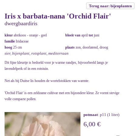
Terug naar: bijenplanten
Iris x barbata-nana 'Orchid Flair'
dwergbaardiris
kleur
abrikoos - oranje - geel
bloeit van
april
tot
juni
familie
Iridaceae
hoog
25 cm
plaats
zon, doorlatend, droog
sier, bijenplant, rotsplant, mediterraan
Dit fijne kleurtje is bedoeld voor je warme randjes, bijvoorbeeld langs je
lavendelperk of in een rotstuin.
Net als bij Duitse lis houden de wortelstokken van warmte.
'Orchid Flair' is een zeldzame cultivar met een bijzondere kleur. Ze vormt stevige
volle compacte pollen.
potmaat
: p11 (1 liter)
6,00 €