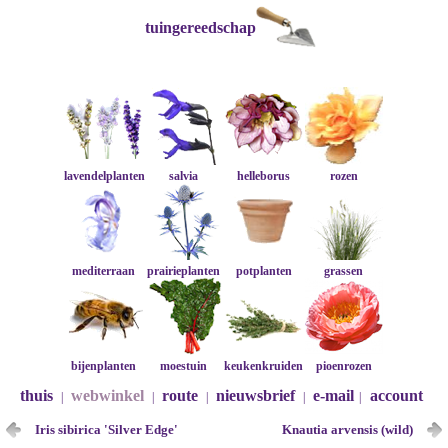
tuingereedschap
lavendelplanten
salvia
helleborus
rozen
mediterraan
prairieplanten
potplanten
grassen
bijenplanten
moestuin
keukenkruiden
pioenrozen
thuis
webwinkel
route
nieuwsbrief
e-mail
account
|
|
|
|
|
Iris sibirica 'Silver Edge'
Knautia arvensis (wild)