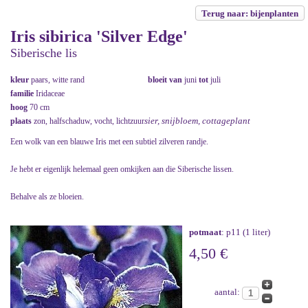
Terug naar: bijenplanten
Iris sibirica 'Silver Edge'
Siberische lis
kleur
paars, witte rand
bloeit van
juni
tot
juli
familie
Iridaceae
hoog
70 cm
sier, snijbloem, cottageplant
plaats
zon, halfschaduw, vocht, lichtzuur
Een wolk van een blauwe Iris met een subtiel zilveren randje.
Je hebt er eigenlijk helemaal geen omkijken aan die Siberische lissen.
Behalve als ze bloeien.
potmaat
: p11 (1 liter)
4,50 €
aantal: