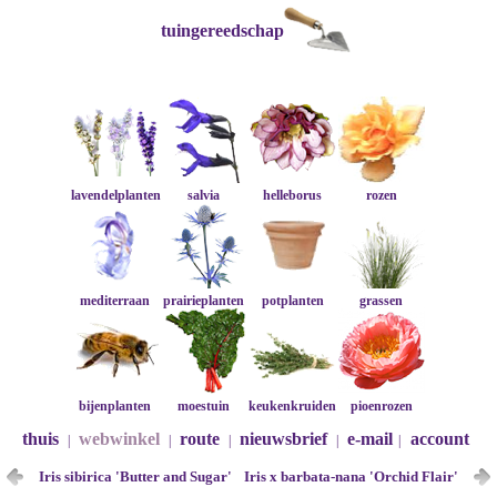
tuingereedschap
lavendelplanten
salvia
helleborus
rozen
mediterraan
prairieplanten
potplanten
grassen
bijenplanten
moestuin
keukenkruiden
pioenrozen
thuis
webwinkel
route
nieuwsbrief
e-mail
account
|
|
|
|
|
Iris sibirica 'Butter and Sugar'
Iris x barbata-nana 'Orchid Flair'