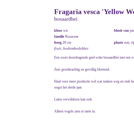
Fragaria vesca 'Yellow W
bosaardbei
kleur
wit
bloeit van
ju
familie
Rosaceae
hoog
20 cm
plaats
zon, ri
fruit, bodembedekker
Een soort doordragende geel-witte bosaardbei met een vo
Zeer groeikrachtig en gewillig bloeiend.
Haal voor meer productie wel wat ranken weg en stek he
oogst het derde jaar.
Laten verwilderen kan ook.
Alleen vogels zien er niets in.