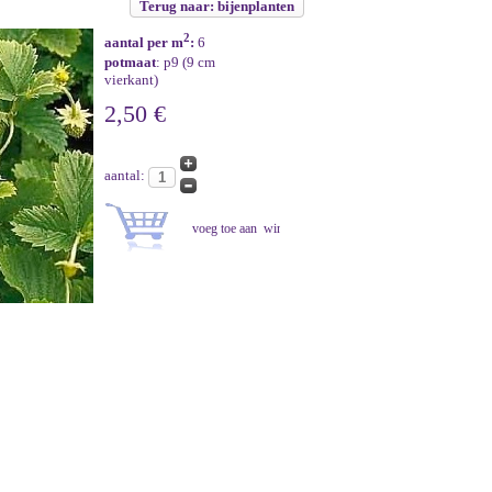
Terug naar: bijenplanten
2
aantal per m
:
6
potmaat
: p9 (9 cm
vierkant)
2,50 €
aantal: