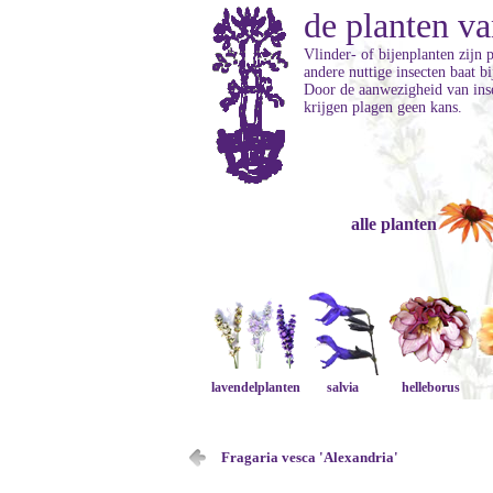
de planten va
Vlinder- of bijenplanten zijn 
andere nuttige insecten baat b
Door de aanwezigheid van inse
krijgen plagen geen kans.
alle planten
lavendelplanten
salvia
helleborus
Fragaria vesca 'Alexandria'