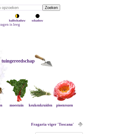
halfschaduw
schaduw
agen is leeg
tuingereedschap
en
moestuin
keukenkruiden
pioenrozen
Fragaria viger 'Toscana'