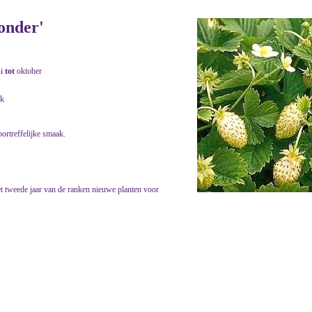
onder'
ni
tot
oktober
jk
ortreffelijke smaak.
t tweede jaar van de ranken nieuwe planten voor