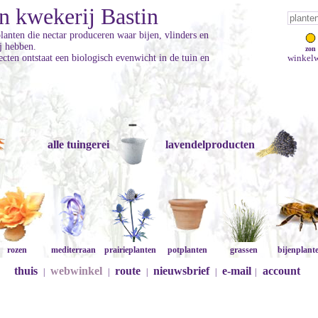
n kwekerij Bastin
planten die nectar produceren waar bijen, vlinders en
ij hebben.
zon
cten ontstaat een biologisch evenwicht in de tuin en
winkelw
alle tuingerei
lavendelproducten
rozen
mediterraan
prairieplanten
potplanten
grassen
bijenplant
thuis
webwinkel
route
nieuwsbrief
e-mail
account
|
|
|
|
|