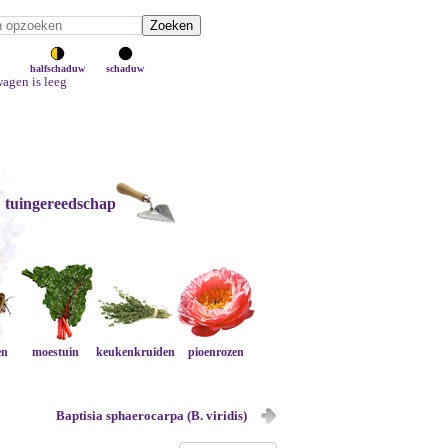
halfschaduw
schaduw
agen is leeg
tuingereedschap
en
moestuin
keukenkruiden
pioenrozen
Baptisia sphaerocarpa (B. viridis)