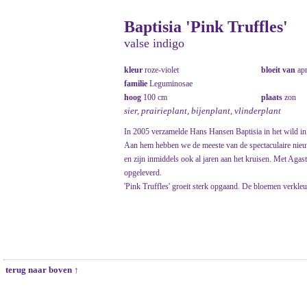
Baptisia 'Pink Truffles'
valse indigo
kleur
roze-violet
bloeit van
ap
familie
Leguminosae
hoog
100 cm
plaats
zon
sier, prairieplant, bijenplant, vlinderplant
In 2005 verzamelde Hans Hansen Baptisia in het wild in
Aan hem hebben we de meeste van de spectaculaire nieuw
en zijn inmiddels ook al jaren aan het kruisen. Met Agas
opgeleverd.
'Pink Truffles' groeit sterk opgaand. De bloemen verkleur
terug naar boven ↑