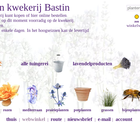
n kwekerij Bastin
ij kunt kopen of hier online bestellen.
jn op dit moment voorradig op de kwekerij.
zon
en.
winkelw
enkele dagen. In het hoogseizoen kan de levertijd
alle tuingerei
lavendelproducten
rozen
mediterraan
prairieplanten
potplanten
grassen
bijenplant
thuis
webwinkel
route
nieuwsbrief
e-mail
account
|
|
|
|
|