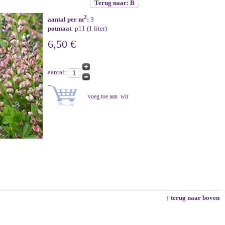
Terug naar: B
2
aantal per m
:
3
potmaat
: p11 (1 liter)
6,50 €
aantal:
↑ terug naar boven