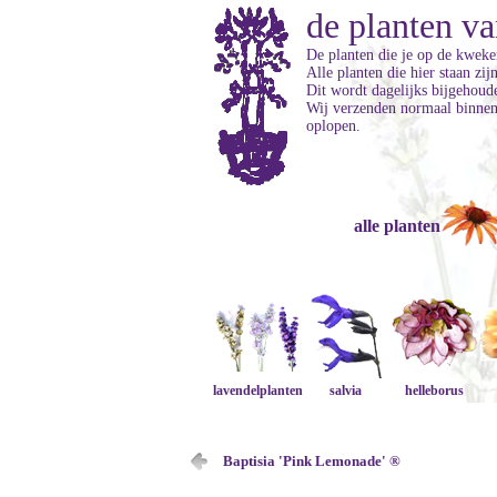
de planten va
De planten die je op de kweker
Alle planten die hier staan zi
Dit wordt dagelijks bijgehoud
Wij verzenden normaal binnen 
oplopen.
alle planten
lavendelplanten
salvia
helleborus
Baptisia 'Pink Lemonade' ®