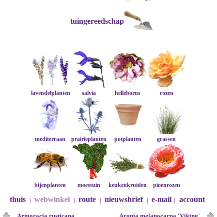
tuingereedschap
lavendelplanten
salvia
helleborus
rozen
mediterraan
prairieplanten
potplanten
grassen
bijenplanten
moestuin
keukenkruiden
pioenrozen
thuis
webwinkel
route
nieuwsbrief
e-mail
account
|
|
|
|
|
Armoracia rusticana
Aronia melanocarpa 'Viking'