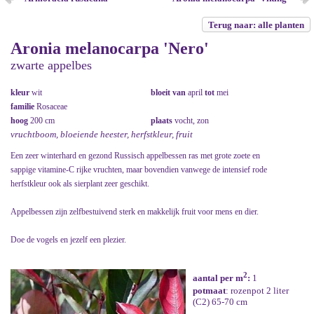
Terug naar: alle planten
Aronia melanocarpa 'Nero'
zwarte appelbes
kleur
wit
bloeit van
april
tot
mei
familie
Rosaceae
hoog
200 cm
plaats
vocht, zon
vruchtboom, bloeiende heester, herfstkleur, fruit
Een zeer winterhard en gezond Russisch appelbessen ras met grote zoete en
sappige vitamine-C rijke vruchten, maar bovendien vanwege de intensief rode
herfstkleur ook als sierplant zeer geschikt.
Appelbessen zijn zelfbestuivend sterk en makkelijk fruit voor mens en dier.
Doe de vogels en jezelf een plezier.
2
aantal per m
:
1
potmaat
: rozenpot 2 liter
(C2) 65-70 cm