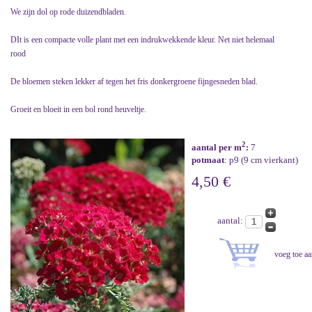
We zijn dol op rode duizendbladen.
DIt is een compacte volle plant met een indrukwekkende kleur. Net niet helemaal
rood
De bloemen steken lekker af tegen het fris donkergroene fijngesneden blad.
Groeit en bloeit in een bol rond heuveltje.
2
aantal per m
:
7
potmaat
: p9 (9 cm vierkant)
4,50 €
aantal: