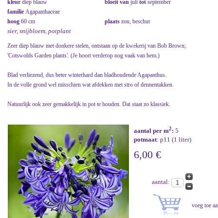
kleur
diep blauw
bloeit van
juli
tot
september
familie
Agapanthaceae
hoog
60 cm
plaats
zon, beschut
sier, snijbloem, potplant
Zeer diep blauw met donkere stelen, ontstaan op de kwekerij van Bob Brown;
'Cotswolds Garden plants'. (Je hoort verderop nog vaak van hem.)
Blad verliezend, dus beter winterhard dan bladhoudende Agapanthus.
In de volle grond wel misschien wat afdekken met stro of dennentakken.
Natuurlijk ook zeer gemakkelijk in pot te houden. Dat staat zo klassiek.
2
aantal per m
:
5
potmaat
: p11 (1 liter)
6,00 €
aantal: