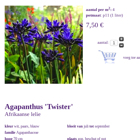
2
aantal per m
:
4
potmaat
: p11 (1 liter)
7,50 €
aantal:
Agapanthus 'Twister'
Afrikaanse lelie
kleur
wit, paars, blauw
bloeit van
juli
tot
september
familie
Agapanthaceae
hoog
70 cm
plaats
zon, beschut of pot