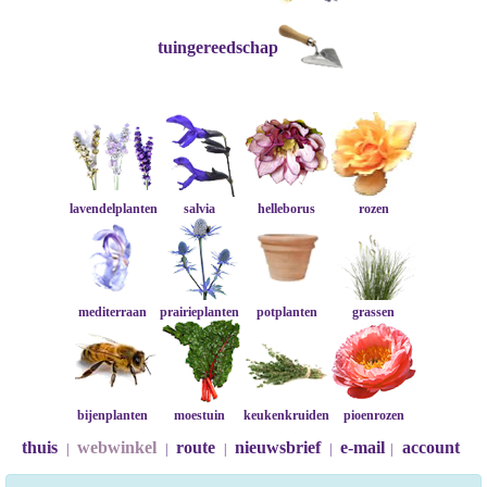
tuingereedschap
lavendelplanten
salvia
helleborus
rozen
mediterraan
prairieplanten
potplanten
grassen
bijenplanten
moestuin
keukenkruiden
pioenrozen
thuis
webwinkel
route
nieuwsbrief
e-mail
account
|
|
|
|
|