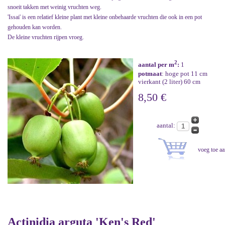
snoeit takken met weinig vruchten weg.
'Issai' is een relatief kleine plant met kleine onbehaarde vruchten die ook in een pot
gehouden kan worden.
De kleine vruchten rijpen vroeg.
2
aantal per m
:
1
potmaat
: hoge pot 11 cm
vierkant (2 liter) 60 cm
8,50 €
aantal:
Actinidia arguta 'Ken's Red'