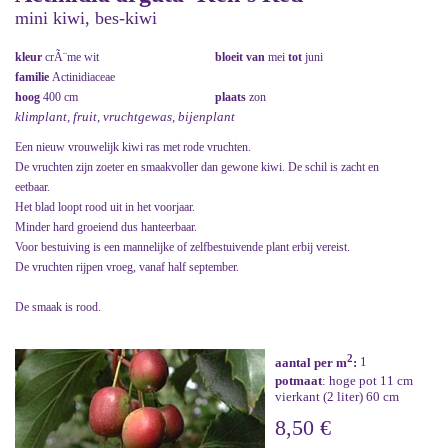
mini kiwi, bes-kiwi
kleur
crÃ¨me wit
bloeit van
mei
tot
juni
familie
Actinidiaceae
hoog
400 cm
plaats
zon
klimplant, fruit, vruchtgewas, bijenplant
Een nieuw vrouwelijk kiwi ras met rode vruchten.
De vruchten zijn zoeter en smaakvoller dan gewone kiwi. De schil is zacht en
eetbaar.
Het blad loopt rood uit in het voorjaar.
Minder hard groeiend dus hanteerbaar.
Voor bestuiving is een mannelijke of zelfbestuivende plant erbij vereist.
De vruchten rijpen vroeg, vanaf half september.
De smaak is rood.
2
aantal per m
:
1
potmaat
: hoge pot 11 cm
vierkant (2 liter) 60 cm
8,50 €