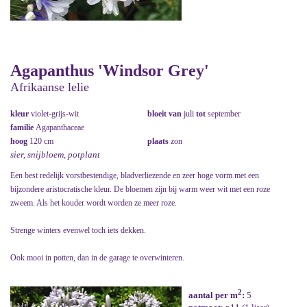
Agapanthus 'Windsor Grey'
Afrikaanse lelie
kleur
violet-grijs-wit
bloeit van
juli
tot
september
familie
Agapanthaceae
hoog
120 cm
plaats
zon
sier, snijbloem, potplant
Een best redelijk vorstbestendige, bladverliezende en zeer hoge vorm met een
bijzondere aristocratische kleur. De bloemen zijn bij warm weer wit met een roze
zweem. Als het kouder wordt worden ze meer roze.
Strenge winters evenwel toch iets dekken.
Ook mooi in potten, dan in de garage te overwinteren.
2
aantal per m
:
5