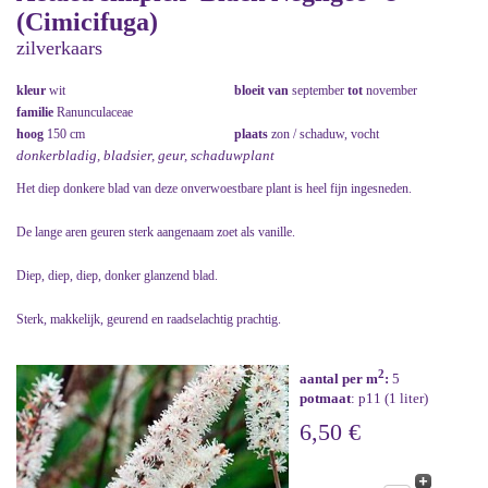
(Cimicifuga)
zilverkaars
kleur
wit
bloeit van
september
tot
november
familie
Ranunculaceae
hoog
150 cm
plaats
zon / schaduw, vocht
donkerbladig, bladsier, geur, schaduwplant
Het diep donkere blad van deze onverwoestbare plant is heel fijn ingesneden.
De lange aren geuren sterk aangenaam zoet als vanille.
Diep, diep, diep, donker glanzend blad.
Sterk, makkelijk, geurend en raadselachtig prachtig.
2
aantal per m
:
5
potmaat
: p11 (1 liter)
6,50 €