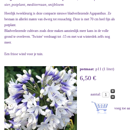
sier, potplant, mediterraan, snijbloem
Heerlijk tweekleurig is deze compacte nieuwe bladverliezende Agapanthus. Ze
bestaan in allerlei maten van dwerg tot reusachtig. Deze is met 70 cm heel fijn als
potplant.
Bladverliezende cultivars zoals deze maken aanzienlijk meer kans in de volle
grond te overleven. 'Twister' verdraagt tot -15 en met wat winterdek zelfs nog
meer.
Een frisse wind voor je tuin.
potmaat
: p11 (1 liter)
6,50 €
aantal: