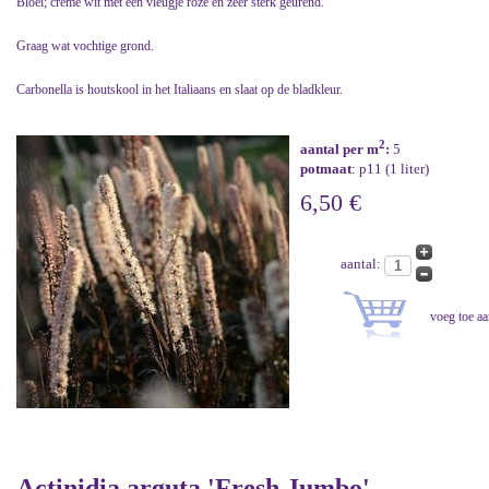
Bloei; crème wit met een vleugje roze en zeer sterk geurend.
Graag wat vochtige grond.
Carbonella is houtskool in het Italiaans en slaat op de bladkleur.
2
aantal per m
:
5
potmaat
: p11 (1 liter)
6,50 €
aantal:
Actinidia arguta 'Fresh Jumbo'