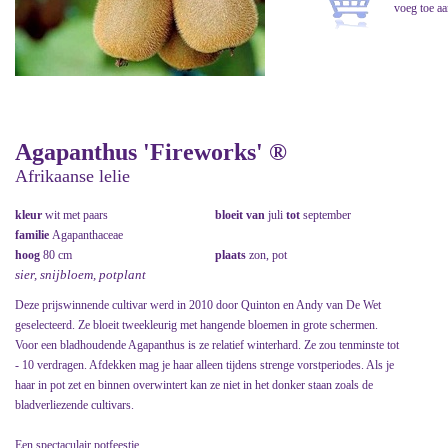
Agapanthus 'Fireworks' ®
Afrikaanse lelie
kleur
wit met paars
bloeit van
juli
tot
september
familie
Agapanthaceae
hoog
80 cm
plaats
zon, pot
sier, snijbloem, potplant
Deze prijswinnende cultivar werd in 2010 door Quinton en Andy van De Wet
geselecteerd. Ze bloeit tweekleurig met hangende bloemen in grote schermen.
Voor een bladhoudende Agapanthus is ze relatief winterhard. Ze zou tenminste tot
- 10 verdragen. Afdekken mag je haar alleen tijdens strenge vorstperiodes. Als je
haar in pot zet en binnen overwintert kan ze niet in het donker staan zoals de
bladverliezende cultivars.
Een spectaculair potfeestje.