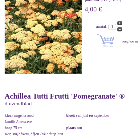
4,00 €
aantal:
Achillea Tutti Frutti 'Pomegranate' ®
duizendblad
kleur
magenta rood
bloeit van
juni
tot
september
familie
Asteraceae
hoog
75 cm
plaats
zon
sier, snijbloem, bijen / vlinderplant