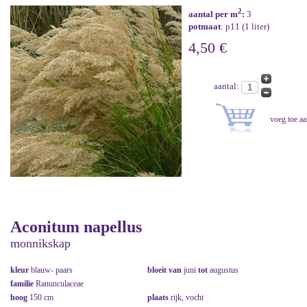
2
aantal per m
:
3
potmaat
: p11 (1 liter)
4,50 €
aantal:
Aconitum napellus
monnikskap
kleur
blauw- paars
bloeit van
juni
tot
augustus
familie
Ranunculaceae
hoog
150 cm
plaats
rijk, vocht