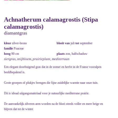
Achnatherum calamagrostis (Stipa
calamagrostis)
diamantgras
kleur
zilver-brons
bloeit van
juli
tot
september
familie
Poaceae
hoog
90 cm
plaats
zon, halfschaduw
siergras, snijbloem, prairieplant, mediterraan
Een elegant doorbuigend gras dat in de zomer en herfst in de Franse vooralpen
beeldbepalend is.
Grote groepen of plukjes brengen die fijne zuidelijke warmte naar onze tuin.
Dit is ideaal uitgangsmateriaal voor je natuurlijke mediterrane prairie.
De aanvankelijk zilveren aren worden na de bloei steeds voller en meer beige en
blijven dat tot de winter.