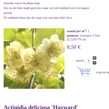
meerdere rassen bij elkaar staan
Een ras als Atlas maakt geen kiwi maar wel veel stuifmeel over een langere
periode.
De stuifmeel donor dus die zorgt voor veel meer kilo's kiwi.
2
aantal per m
:
1
potmaat
: rozenpot 2 liter
(C2) 65-70 cm
8,50 €
aantal:
Actinidia deliciosa 'Hayward'