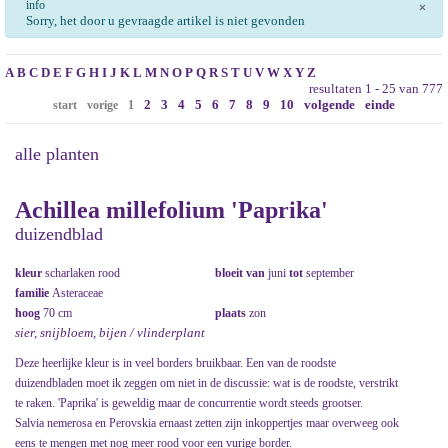
info
×
Sorry, het door u gevraagde artikel is niet gevonden
A
B
C
D
E
F
G
H
I
J
K
L
M
N
O
P
Q
R
S
T
U
V
W
X
Y
Z
resultaten 1 - 25 van 777
2
3
4
5
6
7
8
9
10
volgende
einde
start
vorige
1
alle planten
Achillea millefolium 'Paprika'
duizendblad
kleur
scharlaken rood
bloeit van
juni
tot
september
familie
Asteraceae
hoog
70 cm
plaats
zon
sier, snijbloem, bijen / vlinderplant
Deze heerlijke kleur is in veel borders bruikbaar. Een van de roodste
duizendbladen moet ik zeggen om niet in de discussie: wat is de roodste, verstrikt
te raken. 'Paprika' is geweldig maar de concurrentie wordt steeds grootser.
Salvia nemerosa en Perovskia ernaast zetten zijn inkoppertjes maar overweeg ook
eens te mengen met nog meer rood voor een vurige border.