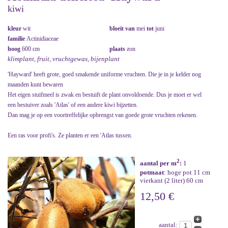
kiwi
kleur
wit
bloeit van
mei
tot
juni
familie
Actinidiaceae
hoog
600 cm
plaats
zon
klimplant, fruit, vruchtgewas, bijenplant
'Hayward' heeft grote, goed smakende uniforme vruchten. Die je in je kelder nog
maanden kunt bewaren
Het eigen stuifmeel is zwak en bestuift de plant onvoldoende. Dus je moet er wel
een bestuiver zoals 'Atlas' of een andere kiwi bijzetten.
Dan mag je op een voortreffelijke opbrengst van goede grote vruchten rekenen.
Een ras voor profi's. Ze planten er een 'Atlas tussen.
2
aantal per m
:
1
potmaat
: hoge pot 11 cm
vierkant (2 liter) 60 cm
12,50 €
aantal: