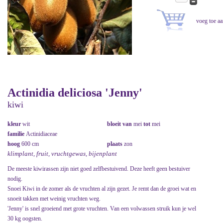
Actinidia deliciosa 'Jenny'
kiwi
kleur
wit
bloeit van
mei
tot
mei
familie
Actinidiaceae
hoog
600 cm
plaats
zon
klimplant, fruit, vruchtgewas, bijenplant
De meeste kiwirassen zijn niet goed zelfbestuivend. Deze heeft geen bestuiver
nodig.
Snoei Kiwi in de zomer als de vruchten al zijn gezet. Je remt dan de groei wat en
snoeit takken met weinig vruchten weg.
'Jenny' is snel groeiend met grote vruchten. Van een volwassen struik kun je wel
30 kg oogsten.