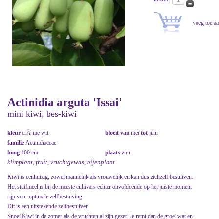
Actinidia arguta 'Issai'
mini kiwi, bes-kiwi
kleur
crÃ¨me wit
bloeit van
mei
tot
juni
familie
Actinidiaceae
hoog
400 cm
plaats
zon
klimplant, fruit, vruchtgewas, bijenplant
Kiwi is eenhuizig, zowel mannelijk als vrouwelijk en kan dus zichzelf bestuiven.
Het stuifmeel is bij de meeste cultivars echter onvoldoende op het juiste moment
rijp voor optimale zelfbestuiving.
Dit is een uitstekende zelfbestuiver.
Snoei Kiwi in de zomer als de vruchten al zijn gezet. Je remt dan de groei wat en