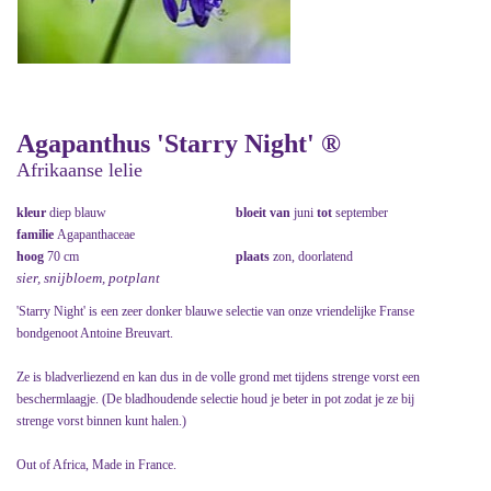
Agapanthus 'Starry Night' ®
Afrikaanse lelie
kleur
diep blauw
bloeit van
juni
tot
september
familie
Agapanthaceae
hoog
70 cm
plaats
zon, doorlatend
sier, snijbloem, potplant
'Starry Night' is een zeer donker blauwe selectie van onze vriendelijke Franse
bondgenoot Antoine Breuvart.
Ze is bladverliezend en kan dus in de volle grond met tijdens strenge vorst een
beschermlaagje. (De bladhoudende selectie houd je beter in pot zodat je ze bij
strenge vorst binnen kunt halen.)
Out of Africa, Made in France.