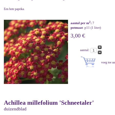
Een hete paprika.
2
aantal per m
:
7
potmaat
: p11 (1 liter)
3,00 €
aantal:
Achillea millefolium 'Schneetaler'
duizendblad