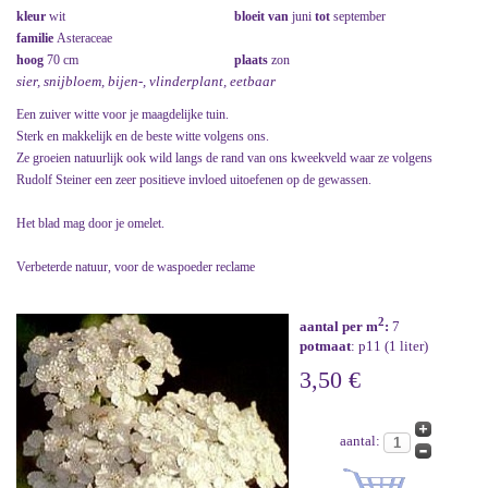
kleur
wit
bloeit van
juni
tot
september
familie
Asteraceae
hoog
70 cm
plaats
zon
sier, snijbloem, bijen-, vlinderplant, eetbaar
Een zuiver witte voor je maagdelijke tuin.
Sterk en makkelijk en de beste witte volgens ons.
Ze groeien natuurlijk ook wild langs de rand van ons kweekveld waar ze volgens
Rudolf Steiner een zeer positieve invloed uitoefenen op de gewassen.
Het blad mag door je omelet.
Verbeterde natuur, voor de waspoeder reclame
2
aantal per m
:
7
potmaat
: p11 (1 liter)
3,50 €
aantal: