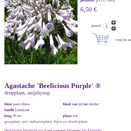
potmaat
: p11 (1 liter)
6,50 €
aantal:
Agastache 'Beelicious Purple' ®
dropplant, anijshysop
kleur
paars-blauw
bloeit van
juli
tot
oktober
familie
Lamiaceae
hoog
50 cm
plaats
zon
geurplant, sier, indianenplant, bijen en vlinderplant
Deze recente introductie zou je een compacte uitvoering van Agastache