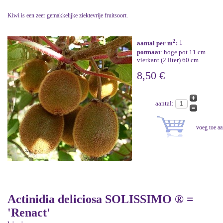
Kiwi is een zeer gemakkelijke ziektevrije fruitsoort.
2
aantal per m
:
1
potmaat
: hoge pot 11 cm
vierkant (2 liter) 60 cm
8,50 €
aantal:
Actinidia deliciosa SOLISSIMO ® =
'Renact'