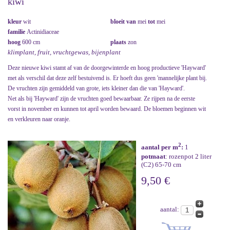
kiwi
kleur
wit
bloeit van
mei
tot
mei
familie
Actinidiaceae
hoog
600 cm
plaats
zon
klimplant, fruit, vruchtgewas, bijenplant
Deze nieuwe kiwi stamt af van de doorgewinterde en hoog productieve 'Hayward'
met als verschil dat deze zelf bestuivend is. Er hoeft dus geen 'mannelijke plant bij.
De vruchten zijn gemiddeld van grote, iets kleiner dan die van 'Hayward'.
Net als bij 'Hayward' zijn de vruchten goed bewaarbaar. Ze rijpen na de eerste
vorst in november en kunnen tot april worden bewaard. De bloemen beginnen wit
en verkleuren naar oranje.
2
aantal per m
:
1
potmaat
: rozenpot 2 liter
(C2) 65-70 cm
9,50 €
aantal: