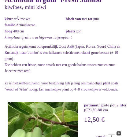
kiwibes, mini kiwi
kleur
crÃ¨me wit
bloeit van
mei
tot
juni
familie
Actinidiaceae
hoog
400 cm
plaats
zon
klimplant, fruit, vruchtgewas, bijenplant
Actinidia arguta komt oorspronkelijk Oost-Azië (Japan, Korea, Noord-China en
Rusland), maar 'Jumbo' is een Italiaanse selectie met relatief grote bessen (± 10
gram).
Die hebben een frisse, zoete smaak met een goede balans tussen zoet en zuur.
Je eet ze met schil.
Ze is niet zelfbestuivend, voor bestuiving heb je nog een mannelijke plant zoals
'Weiki' of 'Atlas' nodig. Een mannelijke plant op 4–8 vrouwelijke is voldoende.
potmaat
: grote pot 2 liter
(C2) 50-80 cm
12,50 €
aantal: