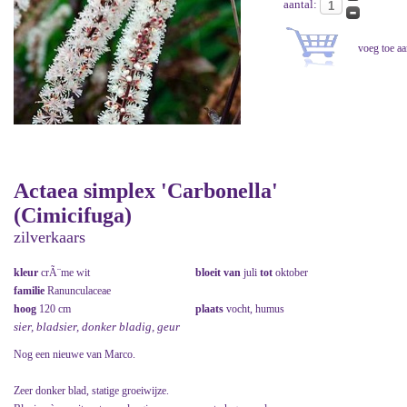
aantal:
Actaea simplex 'Carbonella'
(Cimicifuga)
zilverkaars
kleur
crÃ¨me wit
bloeit van
juli
tot
oktober
familie
Ranunculaceae
hoog
120 cm
plaats
vocht, humus
sier, bladsier, donker bladig, geur
Nog een nieuwe van Marco.
Zeer donker blad, statige groeiwijze.