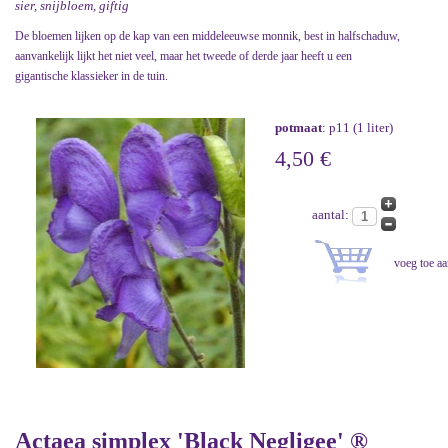
sier, snijbloem, giftig
De bloemen lijken op de kap van een middeleeuwse monnik, best in halfschaduw,
aanvankelijk lijkt het niet veel, maar het tweede of derde jaar heeft u een
gigantische klassieker in de tuin.
potmaat
: p11 (1 liter)
4,50 €
aantal:
Actaea simplex 'Black Negligee' ®