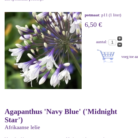
potmaat
: p11 (1 liter)
6,50 €
aantal:
Agapanthus 'Navy Blue' ('Midnight
Star')
Afrikaanse lelie