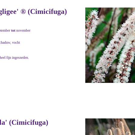
ligee' ® (Cimicifuga)
ptember
tot
november
schaduw, vocht
heel fijn ingesneden.
a' (Cimicifuga)