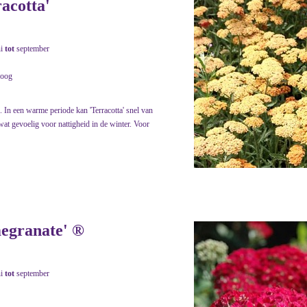
racotta'
ni
tot
september
roog
. In een warme periode kan 'Terracotta' snel van
wat gevoelig voor nattigheid in de winter. Voor
megranate' ®
ni
tot
september