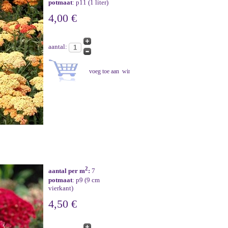
potmaat
: p11 (1 liter)
4,00 €
aantal:
2
aantal per m
:
7
potmaat
: p9 (9 cm
vierkant)
4,50 €