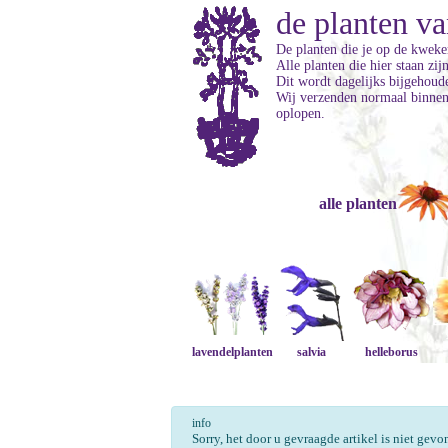
de planten va
De planten die je op de kweker
Alle planten die hier staan zi
Dit wordt dagelijks bijgehoud
Wij verzenden normaal binnen 
oplopen.
alle planten
lavendelplanten
salvia
helleborus
info
Sorry, het door u gevraagde artikel is niet gev