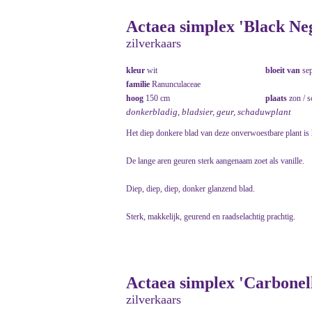
Actaea simplex 'Black Neg
zilverkaars
kleur
wit
bloeit van
se
familie
Ranunculaceae
hoog
150 cm
plaats
zon / 
donkerbladig, bladsier, geur, schaduwplant
Het diep donkere blad van deze onverwoestbare plant is 
De lange aren geuren sterk aangenaam zoet als vanille.
Diep, diep, diep, donker glanzend blad.
Sterk, makkelijk, geurend en raadselachtig prachtig.
Actaea simplex 'Carbonell
zilverkaars