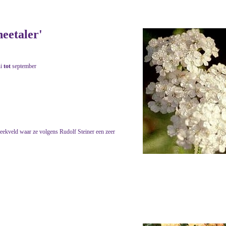
neetaler'
ni
tot
september
eekveld waar ze volgens Rudolf Steiner een zeer