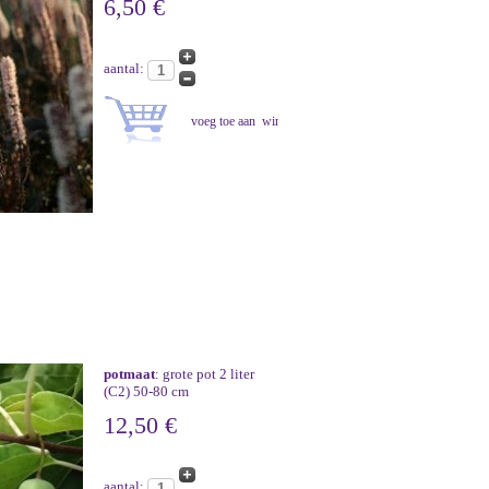
6,50 €
aantal:
potmaat
: grote pot 2 liter
(C2) 50-80 cm
12,50 €
aantal: