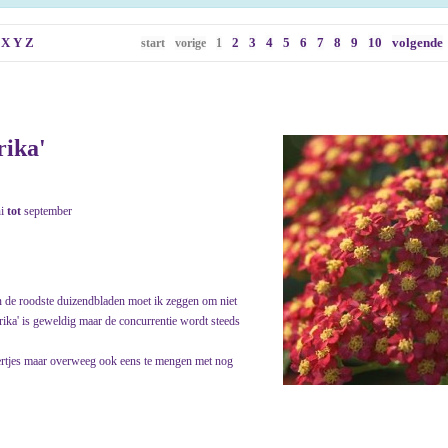
X
Y
Z
2
3
4
5
6
7
8
9
10
volgende
start
vorige
1
rika'
ni
tot
september
an de roodste duizendbladen moet ik zeggen om niet
aprika' is geweldig maar de concurrentie wordt steeds
pertjes maar overweeg ook eens te mengen met nog