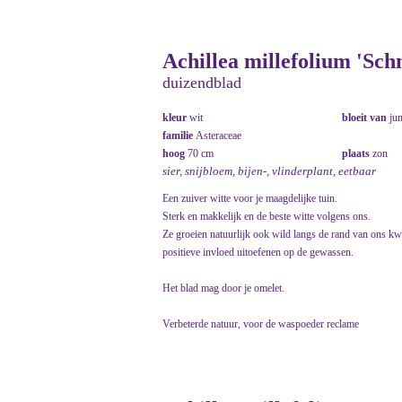
Achillea millefolium 'Sch
duizendblad
kleur
wit
bloeit van
ju
familie
Asteraceae
hoog
70 cm
plaats
zon
sier, snijbloem, bijen-, vlinderplant, eetbaar
Een zuiver witte voor je maagdelijke tuin.
Sterk en makkelijk en de beste witte volgens ons.
Ze groeien natuurlijk ook wild langs de rand van ons kw
positieve invloed uitoefenen op de gewassen.
Het blad mag door je omelet.
Verbeterde natuur, voor de waspoeder reclame