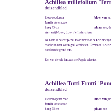
Achillea millefolium 'Ter
duizendblad
kleur
roodbruin
bloeit van
ju
familie
Asteraceae
hoog
75 cm
plaats
zon, d
sier, snijbloem, bijen / vlinderplant
De naam is beschrijvend, maar niet voor de hele bloeitijd
roodbruin naar warm geel verbloeien. 'Terracotta' is wel 
doorlatende grond dus.
Een van de vele fantastische Pagels selecties.
Achillea Tutti Frutti 'Po
duizendblad
kleur
magenta rood
bloeit van
ju
familie
Asteraceae
hoog
75 cm
plaats
zon