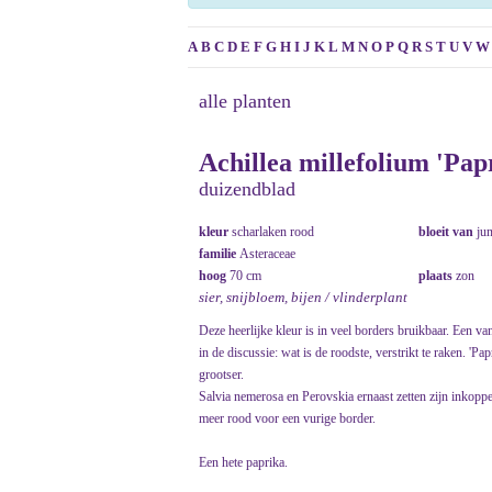
A
B
C
D
E
F
G
H
I
J
K
L
M
N
O
P
Q
R
S
T
U
V
W
alle planten
Achillea millefolium 'Pap
duizendblad
kleur
scharlaken rood
bloeit van
ju
familie
Asteraceae
hoog
70 cm
plaats
zon
sier, snijbloem, bijen / vlinderplant
Deze heerlijke kleur is in veel borders bruikbaar. Een v
in de discussie: wat is de roodste, verstrikt te raken. 'P
grootser.
Salvia nemerosa en Perovskia ernaast zetten zijn inkop
meer rood voor een vurige border.
Een hete paprika.