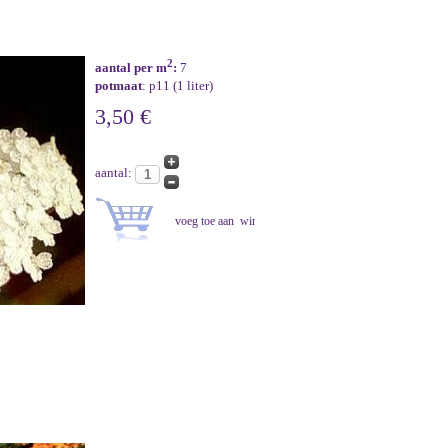
2
aantal per m
:
7
potmaat
: p11 (1 liter)
3,50 €
aantal: