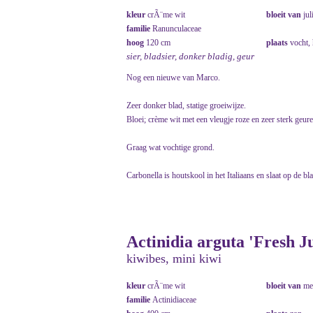
kleur
crÃ¨me wit
bloeit van
jul
familie
Ranunculaceae
hoog
120 cm
plaats
vocht,
sier, bladsier, donker bladig, geur
Nog een nieuwe van Marco.
Zeer donker blad, statige groeiwijze.
Bloei; crème wit met een vleugje roze en zeer sterk geur
Graag wat vochtige grond.
Carbonella is houtskool in het Italiaans en slaat op de bl
Actinidia arguta 'Fresh 
kiwibes, mini kiwi
kleur
crÃ¨me wit
bloeit van
me
familie
Actinidiaceae