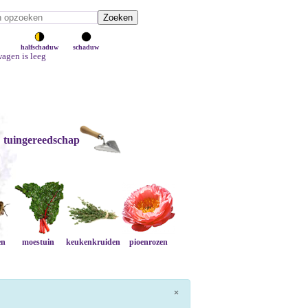
halfschaduw
schaduw
agen is leeg
tuingereedschap
en
moestuin
keukenkruiden
pioenrozen
×