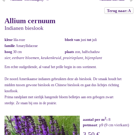
Terug naar: A
Allium cernuum
Indianen bieslook
kleur
lila-roze
bloeit van
juni
tot
juli
familie
Amaryllidaceae
hoog
30 cm
plaats
zon, halfschaduw
sier, eetbare bloemen, keukenkruid, prairieplant, bijenplant
Een echte oudgediende, al vanaf het prille begin in ons sortiment.
De noord Amerikaanse indianen gebruikten deze als bieslook. De smaak houdt het
midden tussen gewone bieslook en Chinese bieslook en gaat dus lichtjes richting
knoflook.
Prima randplant met sierlijk hangende bloem belletjes aan een gebogen zwart
steeltje. Ze staan bij ons in de prairie.
2
aantal per m
:
8
potmaat
: p9 (9 cm vierkant)
3,50 €