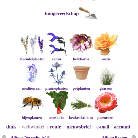
tuingereedschap
lavendelplanten
salvia
helleborus
rozen
mediterraan
prairieplanten
potplanten
grassen
bijenplanten
moestuin
keukenkruiden
pioenrozen
thuis
webwinkel
route
nieuwsbrief
e-mail
account
|
|
|
|
|
Allium 'Serendipity' ®
Allium flavum