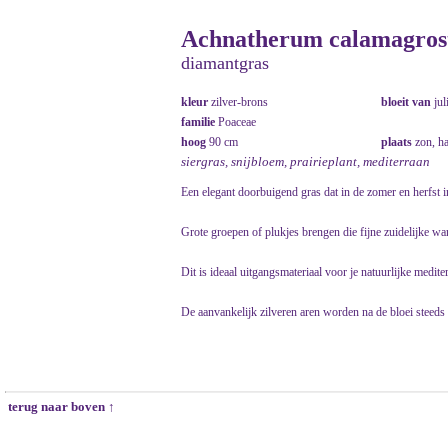
Achnatherum calamagrosti
diamantgras
kleur
zilver-brons
bloeit van
jul
familie
Poaceae
hoog
90 cm
plaats
zon, h
siergras, snijbloem, prairieplant, mediterraan
Een elegant doorbuigend gras dat in de zomer en herfst 
Grote groepen of plukjes brengen die fijne zuidelijke wa
Dit is ideaal uitgangsmateriaal voor je natuurlijke mediter
De aanvankelijk zilveren aren worden na de bloei steeds v
terug naar boven ↑