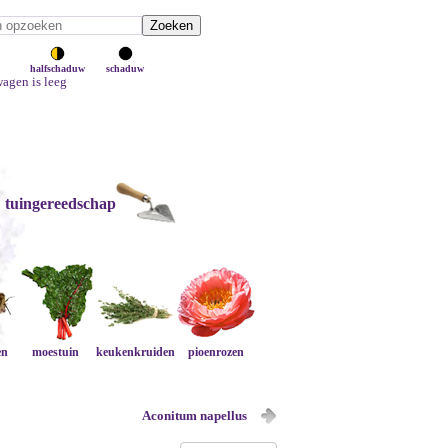
halfschaduw
schaduw
agen is leeg
tuingereedschap
en
moestuin
keukenkruiden
pioenrozen
Aconitum napellus