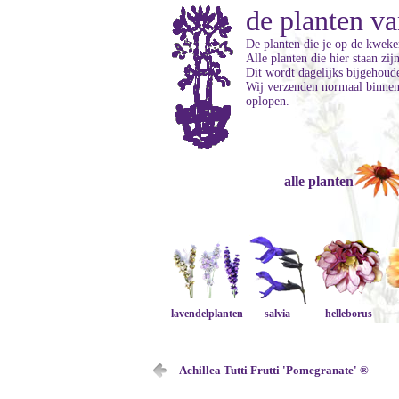
de planten va
De planten die je op de kweker
Alle planten die hier staan zi
Dit wordt dagelijks bijgehoud
Wij verzenden normaal binnen 
oplopen.
alle planten
lavendelplanten
salvia
helleborus
Achillea Tutti Frutti 'Pomegranate' ®