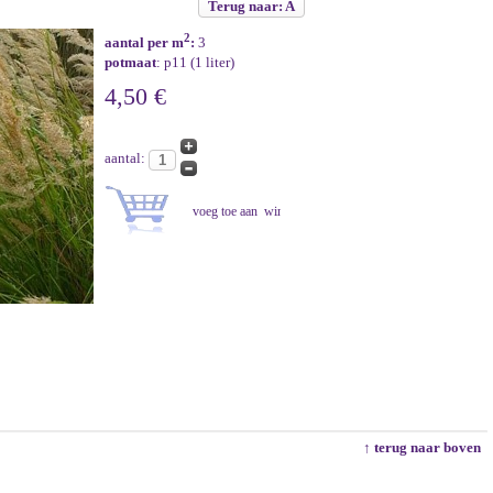
Terug naar: A
2
aantal per m
:
3
potmaat
: p11 (1 liter)
4,50 €
aantal:
↑ terug naar boven