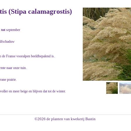
s (Stipa calamagrostis)
i
tot
september
alfschaduw
in de Franse vooralpen beeldbepalend is.
rmte naar onze tuin.
rane prairie.
oller en meer beige en blijven dat tot de winter.
©2026 de planten van kwekerij Bastin