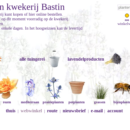
n kwekerij Bastin
ij kunt kopen of hier online bestellen.
jn op dit moment voorradig op de kwekerij.
zon
en.
winkelw
enkele dagen. In het hoogseizoen kan de levertijd
alle tuingerei
lavendelproducten
rozen
mediterraan
prairieplanten
potplanten
grassen
bijenplant
thuis
webwinkel
route
nieuwsbrief
e-mail
account
|
|
|
|
|