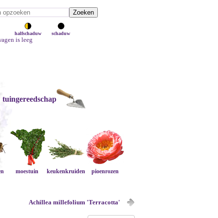
halfschaduw
schaduw
agen is leeg
tuingereedschap
en
moestuin
keukenkruiden
pioenrozen
Achillea millefolium 'Terracotta'