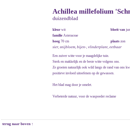
Achillea millefolium 'Sch
duizendblad
kleur
wit
bloeit van
ju
familie
Asteraceae
hoog
70 cm
plaats
zon
sier, snijbloem, bijen-, vlinderplant, eetbaar
Een zuiver witte voor je maagdelijke tuin.
Sterk en makkelijk en de beste witte volgens ons.
Ze groeien natuurlijk ook wild langs de rand van ons kw
positieve invloed uitoefenen op de gewassen.
Het blad mag door je omelet.
Verbeterde natuur, voor de waspoeder reclame
terug naar boven ↑