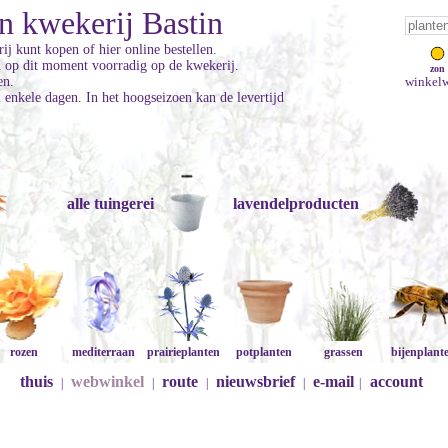
n kwekerij Bastin
ij kunt kopen of hier online bestellen.
jn op dit moment voorradig op de kwekerij.
zon
en.
winkelw
enkele dagen. In het hoogseizoen kan de levertijd
alle tuingerei
lavendelproducten
rozen
mediterraan
prairieplanten
potplanten
grassen
bijenplant
thuis
webwinkel
route
nieuwsbrief
e-mail
account
|
|
|
|
|