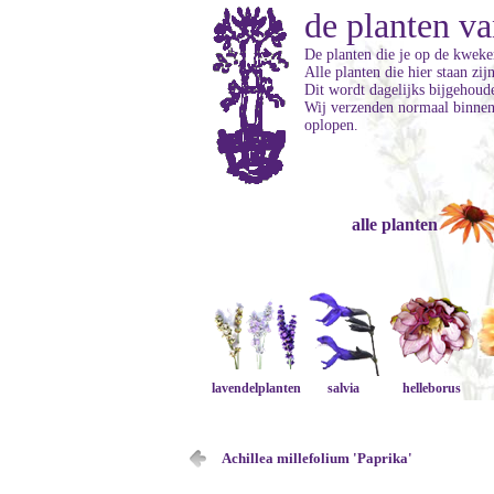
de planten va
De planten die je op de kweker
Alle planten die hier staan zi
Dit wordt dagelijks bijgehoud
Wij verzenden normaal binnen 
oplopen.
alle planten
lavendelplanten
salvia
helleborus
Achillea millefolium 'Paprika'