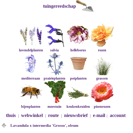
tuingereedschap
lavendelplanten
salvia
helleborus
rozen
mediterraan
prairieplanten
potplanten
grassen
bijenplanten
moestuin
keukenkruiden
pioenrozen
thuis
webwinkel
route
nieuwsbrief
e-mail
account
|
|
|
|
|
Lavandula x intermedia 'Grosso', oleum