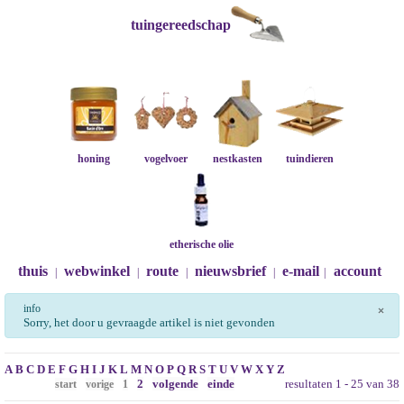
tuingereedschap
honing
vogelvoer
nestkasten
tuindieren
etherische olie
thuis
webwinkel
route
nieuwsbrief
e-mail
account
|
|
|
|
|
info
×
Sorry, het door u gevraagde artikel is niet gevonden
A
B
C
D
E
F
G
H
I
J
K
L
M
N
O
P
Q
R
S
T
U
V
W
X
Y
Z
2
volgende
einde
resultaten 1 - 25 van 38
start
vorige
1