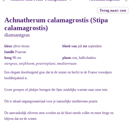
Terug naar: zon
Achnatherum calamagrostis (Stipa
calamagrostis)
diamantgras
kleur
zilver-brons
bloeit van
juli
tot
september
familie
Poaceae
hoog
90 cm
plaats
zon, halfschaduw
siergras, snijbloem, prairieplant, mediterraan
Een elegant doorbuigend gras dat in de zomer en herfst in de Franse vooralpen
beeldbepalend is.
Grote groepen of plukjes brengen die fijne zuidelijke warmte naar onze tuin.
Dit is ideaal uitgangsmateriaal voor je natuurlijke mediterrane prairie.
De aanvankelijk zilveren aren worden na de bloei steeds voller en meer beige en
blijven dat tot de winter.