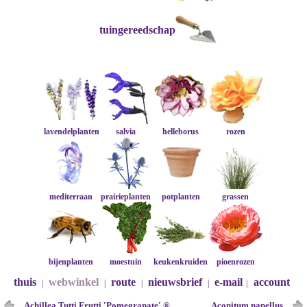
tuingereedschap
lavendelplanten
salvia
helleborus
rozen
mediterraan
prairieplanten
potplanten
grassen
bijenplanten
moestuin
keukenkruiden
pioenrozen
thuis
webwinkel
route
nieuwsbrief
e-mail
account
|
|
|
|
|
Achillea Tutti Frutti 'Pomegranate' ®
Aconitum napellus