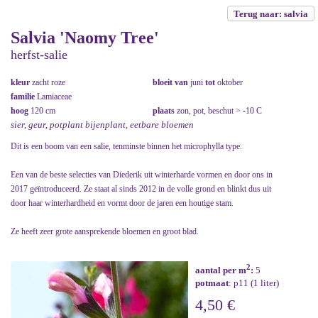
Terug naar: salvia
Salvia 'Naomy Tree'
herfst-salie
kleur
zacht roze
bloeit van
juni
tot
oktober
familie
Lamiaceae
hoog
120 cm
plaats
zon, pot, beschut > -10 C
sier, geur, potplant bijenplant, eetbare bloemen
Dit is een boom van een salie, tenminste binnen het microphylla type.
Een van de beste selecties van Diederik uit winterharde vormen en door ons in
2017 geïntroduceerd. Ze staat al sinds 2012 in de volle grond en blinkt dus uit
door haar winterhardheid en vormt door de jaren een houtige stam.
Ze heeft zeer grote aansprekende bloemen en groot blad.
2
aantal per m
:
5
potmaat
: p11 (1 liter)
4,50 €