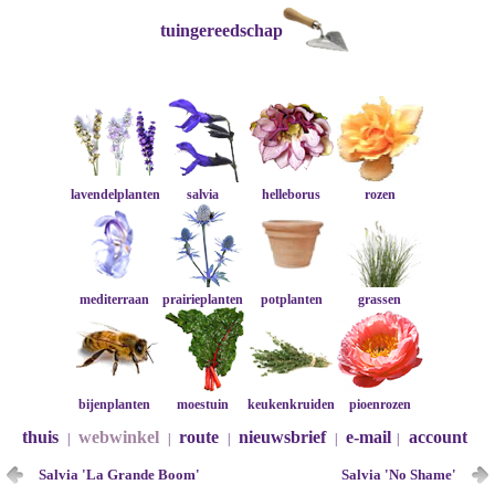
tuingereedschap
lavendelplanten
salvia
helleborus
rozen
mediterraan
prairieplanten
potplanten
grassen
bijenplanten
moestuin
keukenkruiden
pioenrozen
thuis
webwinkel
route
nieuwsbrief
e-mail
account
|
|
|
|
|
Salvia 'La Grande Boom'
Salvia 'No Shame'