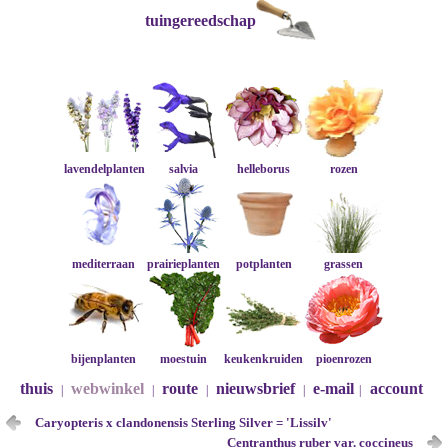
tuingereedschap
lavendelplanten
salvia
helleborus
rozen
mediterraan
prairieplanten
potplanten
grassen
bijenplanten
moestuin
keukenkruiden
pioenrozen
thuis
webwinkel
route
nieuwsbrief
e-mail
account
|
|
|
|
|
Caryopteris x clandonensis Sterling Silver = 'Lissilv'
Centranthus ruber var. coccineus