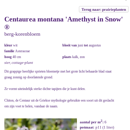
Terug naar: prairieplanten
Centaurea montana 'Amethyst in Snow'
®
berg-korenbloem
kleur
wit
bloeit van
juni
tot
augustus
familie
Asteraceae
hoog
40 cm
plaats
kalk, zon
sier, cottage-plant
Dit grappige heerlijke sprieten bloemetje met het grote licht behaarde blad staat
graag zonnig op doorlatende grond.
Ze vormt uiteindelijk sterke dichte tapijten die je kunt delen.
Chiton, de Centaur uit de Griekse mythologie gebruikte een soort uit dit geslacht
om zijn voet te helen, vandaar de naam.
2
aantal per m
:
6
potmaat
: p11 (1 liter)