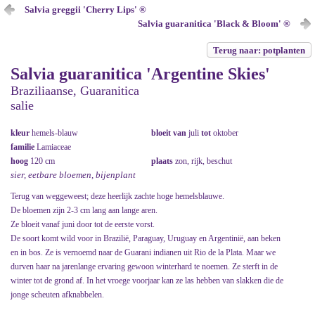
Salvia greggii 'Cherry Lips' ®
Salvia guaranitica 'Black & Bloom' ®
Terug naar: potplanten
Salvia guaranitica 'Argentine Skies'
Braziliaanse, Guaranitica
salie
kleur
hemels-blauw
bloeit van
juli
tot
oktober
familie
Lamiaceae
hoog
120 cm
plaats
zon, rijk, beschut
sier, eetbare bloemen, bijenplant
Terug van weggeweest; deze heerlijk zachte hoge hemelsblauwe.
De bloemen zijn 2-3 cm lang aan lange aren.
Ze bloeit vanaf juni door tot de eerste vorst.
De soort komt wild voor in Brazilië, Paraguay, Uruguay en Argentinië, aan beken
en in bos. Ze is vernoemd naar de Guarani indianen uit Rio de la Plata. Maar we
durven haar na jarenlange ervaring gewoon winterhard te noemen. Ze sterft in de
winter tot de grond af. In het vroege voorjaar kan ze las hebben van slakken die de
jonge scheuten afknabbelen.