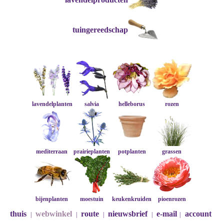
tuingereedschap
lavendelplanten
salvia
helleborus
rozen
mediterraan
prairieplanten
potplanten
grassen
bijenplanten
moestuin
keukenkruiden
pioenrozen
thuis
webwinkel
route
nieuwsbrief
e-mail
account
|
|
|
|
|