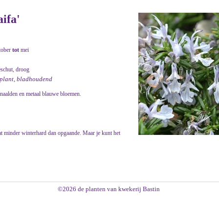
ifa'
tober
tot
mei
eschut, droog
otplant, bladhoudend
e naalden en metaal blauwe bloemen.
at minder winterhard dan opgaande. Maar je kunt het
©2026 de planten van kwekerij Bastin