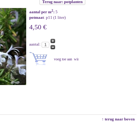
Terug naar: potplanten
2
aantal per m
:
5
potmaat
: p11 (1 liter)
4,50 €
aantal:
↑ terug naar boven