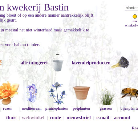
n kwekerij Bastin
ang bloeit of op een andere manier aantrekkelijk blijft,
ijk geurt.
zon
winkelw
ijn meestal net niet winterhard maar gemakkelijk te
een voor balkon tuiniers.
alle tuingerei
lavendelproducten
rozen
mediterraan
prairieplanten
potplanten
grassen
bijenplant
thuis
webwinkel
route
nieuwsbrief
e-mail
account
|
|
|
|
|
Ros