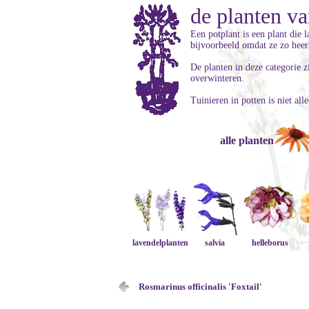
de planten va
Een potplant is een plant die l
bijvoorbeeld omdat ze zo heerl
De planten in deze categorie z
overwinteren.
Tuinieren in potten is niet all
alle planten
lavendelplanten
salvia
helleborus
Rosmarinus officinalis 'Foxtail'