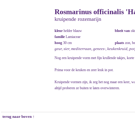
Rosmarinus officinalis 'Ha
kruipende rozemarijn
kleur
helder blauw
bloeit van
ok
familie
Lamiaceae
hoog
30 cm
plaats
zon, b
geur, sier, mediterraan, genees-, keukenkruid, p
Nog een kruipende vorm met fijn krullende takjes, kort
Prima voor de keuken en zeer leuk in pot.
Kruipende vormen zijn, ik zeg het nog maar een keer, w
altijd proberen ze buiten te laten overwinteren.
terug naar boven ↑