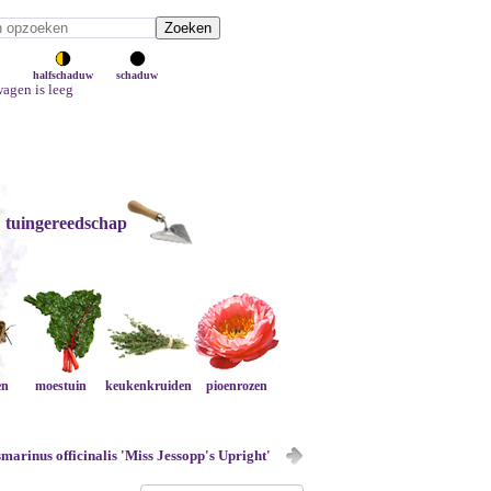
halfschaduw
schaduw
agen is leeg
tuingereedschap
en
moestuin
keukenkruiden
pioenrozen
marinus officinalis 'Miss Jessopp's Upright'