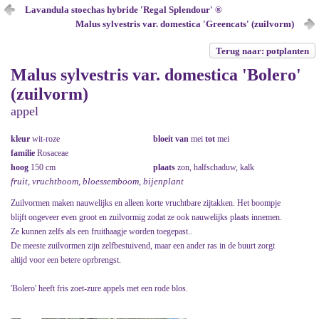
Lavandula stoechas hybride 'Regal Splendour' ®
Malus sylvestris var. domestica 'Greencats' (zuilvorm)
Terug naar: potplanten
Malus sylvestris var. domestica 'Bolero'
(zuilvorm)
appel
kleur
wit-roze
bloeit van
mei
tot
mei
familie
Rosaceae
hoog
150 cm
plaats
zon, halfschaduw, kalk
fruit, vruchtboom, bloessemboom, bijenplant
Zuilvormen maken nauwelijks en alleen korte vruchtbare zijtakken. Het boompje
blijft ongeveer even groot en zuilvormig zodat ze ook nauwelijks plaats innemen.
Ze kunnen zelfs als een fruithaagje worden toegepast..
De meeste zuilvormen zijn zelfbestuivend, maar een ander ras in de buurt zorgt
altijd voor een betere oprbrengst.
'Bolero' heeft fris zoet-zure appels met een rode blos.