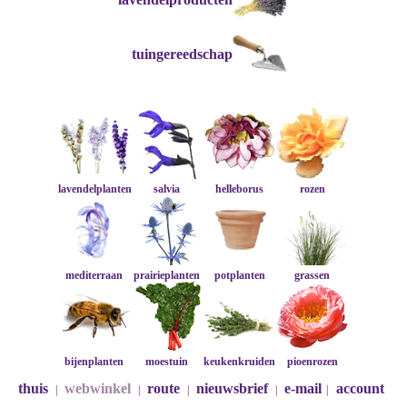
tuingereedschap
lavendelplanten
salvia
helleborus
rozen
mediterraan
prairieplanten
potplanten
grassen
bijenplanten
moestuin
keukenkruiden
pioenrozen
thuis
webwinkel
route
nieuwsbrief
e-mail
account
|
|
|
|
|