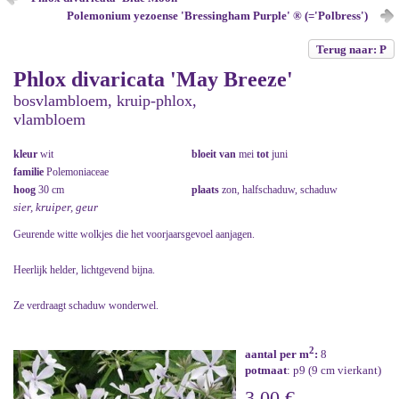
Polemonium yezoense 'Bressingham Purple' ® (='Polbress')
Terug naar: P
Phlox divaricata 'May Breeze'
bosvlambloem, kruip-phlox,
vlambloem
kleur
wit
bloeit van
mei
tot
juni
familie
Polemoniaceae
hoog
30 cm
plaats
zon, halfschaduw, schaduw
sier, kruiper, geur
Geurende witte wolkjes die het voorjaarsgevoel aanjagen.
Heerlijk helder, lichtgevend bijna.
Ze verdraagt schaduw wonderwel.
2
aantal per m
:
8
potmaat
: p9 (9 cm vierkant)
3,00 €