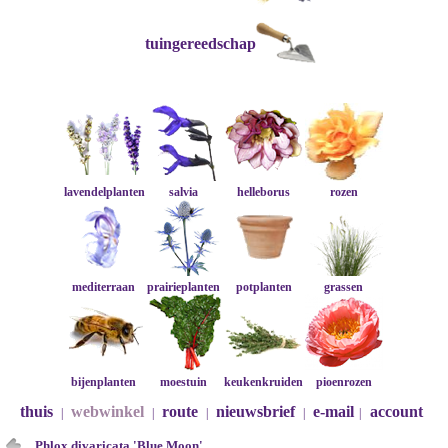
tuingereedschap
lavendelplanten
salvia
helleborus
rozen
mediterraan
prairieplanten
potplanten
grassen
bijenplanten
moestuin
keukenkruiden
pioenrozen
thuis
webwinkel
route
nieuwsbrief
e-mail
account
|
|
|
|
|
Phlox divaricata 'Blue Moon'