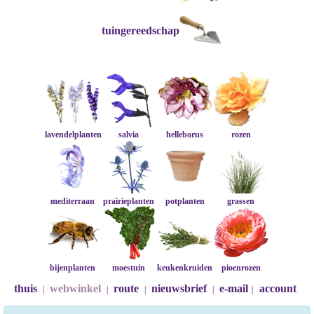
tuingereedschap
lavendelplanten
salvia
helleborus
rozen
mediterraan
prairieplanten
potplanten
grassen
bijenplanten
moestuin
keukenkruiden
pioenrozen
thuis
webwinkel
route
nieuwsbrief
e-mail
account
|
|
|
|
|