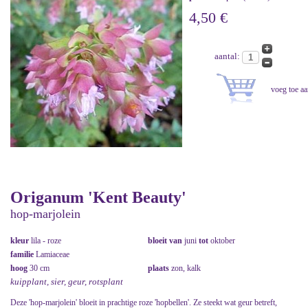
4,50 €
aantal:
Origanum 'Kent Beauty'
hop-marjolein
kleur
lila - roze
bloeit van
juni
tot
oktober
familie
Lamiaceae
hoog
30 cm
plaats
zon, kalk
kuipplant, sier, geur, rotsplant
Deze 'hop-marjolein' bloeit in prachtige roze 'hopbellen'. Ze steekt wat geur betreft,