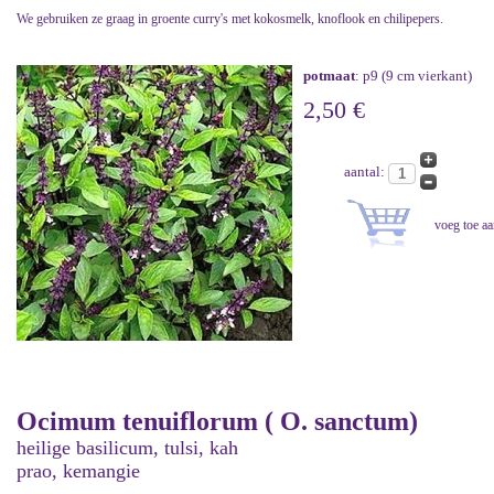
We gebruiken ze graag in groente curry's met kokosmelk, knoflook en chilipepers.
potmaat
: p9 (9 cm vierkant)
2,50 €
aantal:
Ocimum tenuiflorum ( O. sanctum)
heilige basilicum, tulsi, kah
prao, kemangie