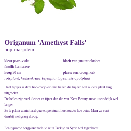
Origanum 'Amethyst Falls'
hop-marjolein
kleur
paars-violet
bloeit van
juni
tot
oktober
familie
Lamiaceae
hoog
30 cm
plaats
zon, droog, kalk
rotsplant, keukenkruid, bijenplant, geur, sier, potplant
Heel fijntjes is deze hop-marjolein met bellen die bij een wat oudere plant lang
uitgroeien.
De bellen zijn veel kleiner en fijner dan die van 'Kent Beauty' maar uiteindelijk wel
langer.
Ze is prima winterhard qua temperatuur; hoe kouder hoe beter. Maar ze staat
daarbij wel graag droog.
Een typische bergplant zoals je ze in Turkije en Syrië wel tegenkomt.