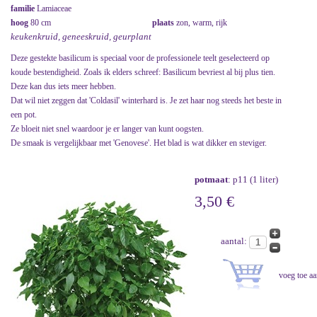
familie
Lamiaceae
hoog
80 cm
plaats
zon, warm, rijk
keukenkruid, geneeskruid, geurplant
Deze gestekte basilicum is speciaal voor de professionele teelt geselecteerd op
koude bestendigheid. Zoals ik elders schreef: Basilicum bevriest al bij plus tien.
Deze kan dus iets meer hebben.
Dat wil niet zeggen dat 'Coldasil' winterhard is. Je zet haar nog steeds het beste in
een pot.
Ze bloeit niet snel waardoor je er langer van kunt oogsten.
De smaak is vergelijkbaar met 'Genovese'. Het blad is wat dikker en steviger.
potmaat
: p11 (1 liter)
3,50 €
aantal: