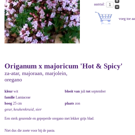
aantal:
Origanum x majoricum 'Hot & Spicy'
za-atar, majoraan, marjolein,
oregano
kleur
wit
bloeit van
juli
tot
september
familie
Lamiaceae
hoog
25 cm
plaats
zon
geur, keukenkruid, sier
Een sterk geurende en gepeperde oregano met lekker grijs blad.
Niet dus die zoete voor bij de pasta.