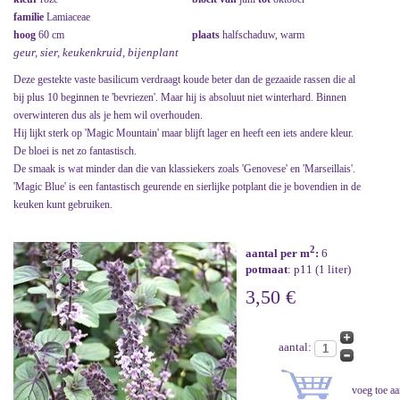
familie
Lamiaceae
hoog
60 cm
plaats
halfschaduw, warm
geur, sier, keukenkruid, bijenplant
Deze gestekte vaste basilicum verdraagt koude beter dan de gezaaide rassen die al
bij plus 10 beginnen te 'bevriezen'. Maar hij is absoluut niet winterhard. Binnen
overwinteren dus als je hem wil overhouden.
Hij lijkt sterk op 'Magic Mountain' maar blijft lager en heeft een iets andere kleur.
De bloei is net zo fantastisch.
De smaak is wat minder dan die van klassiekers zoals 'Genovese' en 'Marseillais'.
'Magic Blue' is een fantastisch geurende en sierlijke potplant die je bovendien in de
keuken kunt gebruiken.
2
aantal per m
:
6
potmaat
: p11 (1 liter)
3,50 €
aantal: