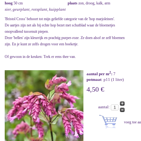
hoog
50 cm
plaats
zon, droog, kalk, arm
sier, geurplant, rotsplant, kuipplant
'Bristol Cross' behoort tot mijn geliefde categorie van de 'hop marjoleinen'.
De aartjes zijn net als bij echte hop bezet met schutblad waar de bloemetjes
onopvallend tussenuit piepen.
Deze 'bellen' zijn kleurrijk en prachtig purper-roze. Ze doen alsof ze zelf bloemen
zijn. En je kunt ze zelfs drogen voor een boeketje.
Of gewoon in de keuken: Trek er eens thee van.
2
aantal per m
:
7
potmaat
: p11 (1 liter)
4,50 €
aantal: