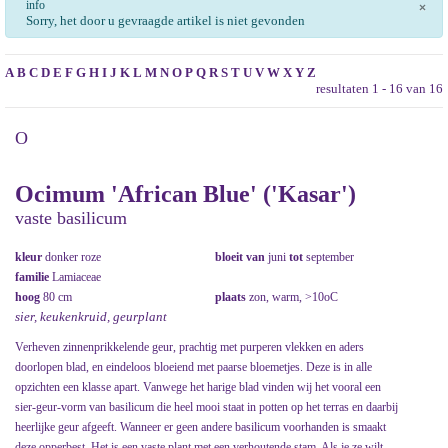
info
×
Sorry, het door u gevraagde artikel is niet gevonden
A
B
C
D
E
F
G
H
I
J
K
L
M
N
O
P
Q
R
S
T
U
V
W
X
Y
Z
resultaten 1 - 16 van 16
O
Ocimum 'African Blue' ('Kasar')
vaste basilicum
kleur
donker roze
bloeit van
juni
tot
september
familie
Lamiaceae
hoog
80 cm
plaats
zon, warm, >10oC
sier, keukenkruid, geurplant
Verheven zinnenprikkelende geur, prachtig met purperen vlekken en aders
doorlopen blad, en eindeloos bloeiend met paarse bloemetjes. Deze is in alle
opzichten een klasse apart. Vanwege het harige blad vinden wij het vooral een
sier-geur-vorm van basilicum die heel mooi staat in potten op het terras en daarbij
heerlijke geur afgeeft. Wanneer er geen andere basilicum voorhanden is smaakt
deze opperbest. Het is een vaste plant met een verhoutende stam. Als je ze wilt