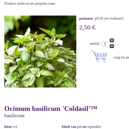
Donkere stelen en een purperen waas.
potmaat
: p9 (9 cm vierkant)
2,50 €
aantal:
Ocimum basilicum 'Coldasil'™
basilicum
kleur
wit
bloeit van
juli
tot
september