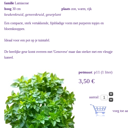
familie
Lamiaceae
hoog
30 cm
plaats
zon, warm, rijk
keukenkruid, geneeskruid, geurplant
Een compacte, sterk vertakkende, fijnbladige vorm met purperen topjes en
bloemknoppen.
Ideaal voor een pot op je tuintafel.
De heerlijke geur komt overeen met 'Genovese' maar dan sterker met een vleugje
kaneel.
potmaat
: p11 (1 liter)
3,50 €
aantal: