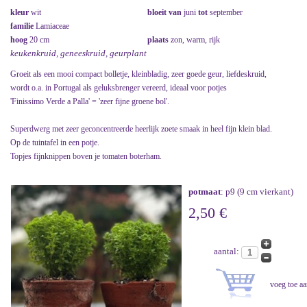
kleur
wit
bloeit van
juni
tot
september
familie
Lamiaceae
hoog
20 cm
plaats
zon, warm, rijk
keukenkruid, geneeskruid, geurplant
Groeit als een mooi compact bolletje, kleinbladig, zeer goede geur, liefdeskruid,
wordt o.a. in Portugal als geluksbrenger vereerd, ideaal voor potjes
'Finissimo Verde a Palla' = 'zeer fijne groene bol'.
Superdwerg met zeer geconcentreerde heerlijk zoete smaak in heel fijn klein blad.
Op de tuintafel in een potje.
Topjes fijnknippen boven je tomaten boterham.
potmaat
: p9 (9 cm vierkant)
2,50 €
aantal: