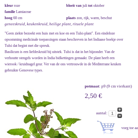
kleur
roze
bloeit van
juli
tot
oktober
familie
Lamiaceae
hoog
60 cm
plaats
zon, rijk, warm, beschut
geneeskruid, keukenkruid, heilige plant, rituele plant
"Geen ziekte bezoekt een huis met en koe en een Tulsi-plant". Een eindeloze
opsomming medicinale toepassingen staan beschreven in het Indiaase boekje over
Tulsi dat begint met die spreuk.
Basilicum is een liefdeskruid bij uitstek. Tulsi is dat in het bijzonder. Van de
verhoutte stengels worden in India bidkettingen gemaakt. De plant heeft een
wierook / kruidnagel geur. Ver van de ons vertrouwde in de Mediterrane keuken
gebruikte Genovese types.
potmaat
: p9 (9 cm vierkant)
2,50 €
aantal: