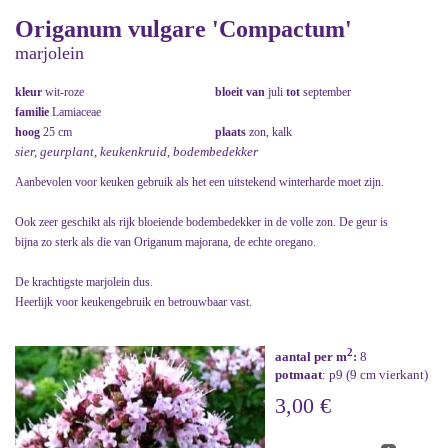
Origanum vulgare 'Compactum'
marjolein
kleur
wit-roze
bloeit van
juli
tot
september
familie
Lamiaceae
hoog
25 cm
plaats
zon, kalk
sier, geurplant, keukenkruid, bodembedekker
Aanbevolen voor keuken gebruik als het een uitstekend winterharde moet zijn.
Ook zeer geschikt als rijk bloeiende bodembedekker in de volle zon. De geur is
bijna zo sterk als die van Origanum majorana, de echte oregano.
De krachtigste marjolein dus.
Heerlijk voor keukengebruik en betrouwbaar vast.
2
aantal per m
:
8
potmaat
: p9 (9 cm vierkant)
3,00 €