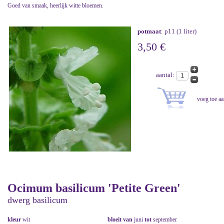
Goed van smaak, heerlijk witte bloemen.
potmaat
: p11 (1 liter)
3,50 €
aantal:
Ocimum basilicum 'Petite Green'
dwerg basilicum
kleur
wit
bloeit van
juni
tot
september