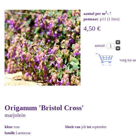
2
aantal per m
:
7
potmaat
: p11 (1 liter)
4,50 €
aantal:
Origanum 'Bristol Cross'
marjolein
kleur
roze
bloeit van
juli
tot
september
familie
Lamiaceae