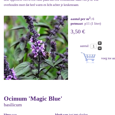
overhouden moet dat heel warm en licht achter je keukenraam.
2
aantal per m
:
6
potmaat
: p11 (1 liter)
3,50 €
aantal:
Ocimum 'Magic Blue'
basilicum
kleur
roze
bloeit van
juni
tot
oktober