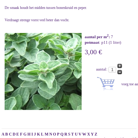
De smaak houdt het midden tussen bonenkruid en peper.
Verdraagt strenge vorst veel beter dan vocht.
2
aantal per m
:
7
potmaat
: p11 (1 liter)
3,00 €
aantal:
A
B
C
D
E
F
G
H
I
J
K
L
M
N
O
P
Q
R
S
T
U
V
W
X
Y
Z