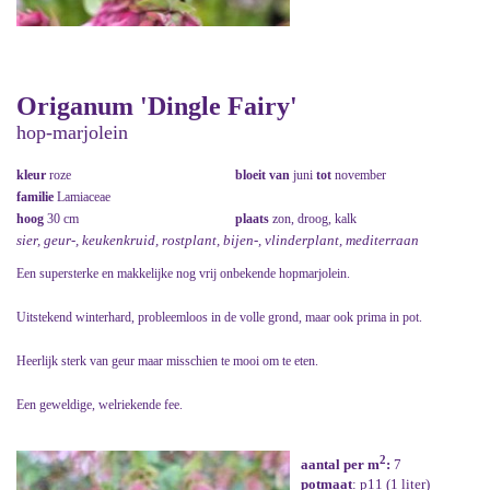
Origanum 'Dingle Fairy'
hop-marjolein
kleur
roze
bloeit van
juni
tot
november
familie
Lamiaceae
hoog
30 cm
plaats
zon, droog, kalk
sier, geur-, keukenkruid, rostplant, bijen-, vlinderplant, mediterraan
Een supersterke en makkelijke nog vrij onbekende hopmarjolein.
Uitstekend winterhard, probleemloos in de volle grond, maar ook prima in pot.
Heerlijk sterk van geur maar misschien te mooi om te eten.
Een geweldige, welriekende fee.
2
aantal per m
:
7
potmaat
: p11 (1 liter)