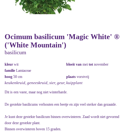
Ocimum basilicum 'Magic White' ®
('White Mountain')
basilicum
kleur
wit
bloeit van
mei
tot
november
familie
Lamiaceae
hoog
50 cm
plaats
vorstvrij
keukenkruid, geneeskruid, sier, geur, kuipplant
Dit is een vaste, maar nog niet winterharde.
De gestekte basilicums verhouten een beetje en zijn veel sterker dan gezaaide.
Je kunt deze gestekte basilicum binnen overwinteren. Zaad wordt niet gevormd
door deze gestekte plant.
Binnen overwinteren boven 15 graden.