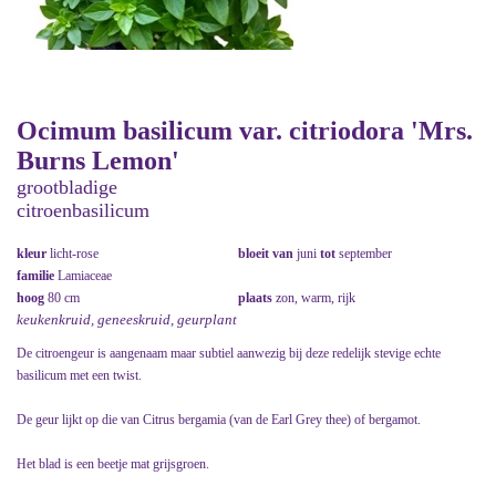
Ocimum basilicum var. citriodora 'Mrs.
Burns Lemon'
grootbladige
citroenbasilicum
kleur
licht-rose
bloeit van
juni
tot
september
familie
Lamiaceae
hoog
80 cm
plaats
zon, warm, rijk
keukenkruid, geneeskruid, geurplant
De citroengeur is aangenaam maar subtiel aanwezig bij deze redelijk stevige echte
basilicum met een twist.
De geur lijkt op die van Citrus bergamia (van de Earl Grey thee) of bergamot.
Het blad is een beetje mat grijsgroen.