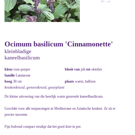
Ocimum basilicum 'Cinnamonette'
kleinbladige
kaneelbasilicum
kleur
roze-purper
bloeit van
juli
tot
oktober
familie
Lamiaceae
hoog
30 cm
plaats
warm, halfzon
keukenkruid, geneeskruid, geurplant
De kleine uitvoering van die heerlijk warm geurende kaneelbasilicum.
Geschikt voor alle toepassingen in Mediterrane en Aziatische keuken. Ze zit er
precies tussenin.
Fijn bolrond compact struikje dat het goed doet in pot.