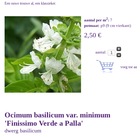
Een ouwe trouwe al, een klassieker.
2
aantal per m
:
7
potmaat
: p9 (9 cm vierkant)
2,50 €
aantal:
Ocimum basilicum var. minimum
'Finissimo Verde a Palla'
dwerg basilicum