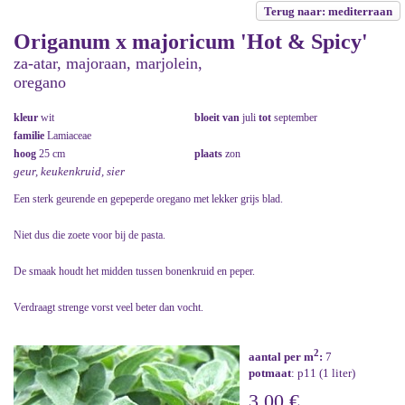
Terug naar: mediterraan
Origanum x majoricum 'Hot & Spicy'
za-atar, majoraan, marjolein,
oregano
kleur
wit
bloeit van
juli
tot
september
familie
Lamiaceae
hoog
25 cm
plaats
zon
geur, keukenkruid, sier
Een sterk geurende en gepeperde oregano met lekker grijs blad.
Niet dus die zoete voor bij de pasta.
De smaak houdt het midden tussen bonenkruid en peper.
Verdraagt strenge vorst veel beter dan vocht.
2
aantal per m
:
7
potmaat
: p11 (1 liter)
3,00 €