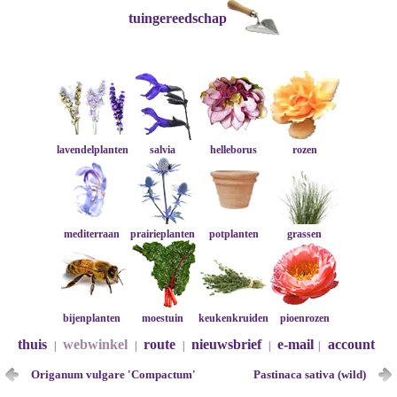
tuingereedschap
lavendelplanten
salvia
helleborus
rozen
mediterraan
prairieplanten
potplanten
grassen
bijenplanten
moestuin
keukenkruiden
pioenrozen
thuis
webwinkel
route
nieuwsbrief
e-mail
account
|
|
|
|
|
Origanum vulgare 'Compactum'
Pastinaca sativa (wild)