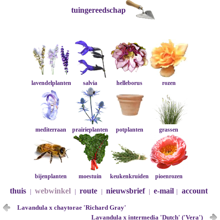
tuingereedschap
lavendelplanten
salvia
helleborus
rozen
mediterraan
prairieplanten
potplanten
grassen
bijenplanten
moestuin
keukenkruiden
pioenrozen
thuis
webwinkel
route
nieuwsbrief
e-mail
account
|
|
|
|
|
Lavandula x chaytorae 'Richard Gray'
Lavandula x intermedia 'Dutch' ('Vera')