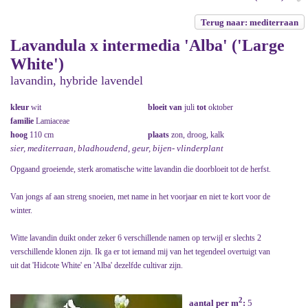
Terug naar: mediterraan
Lavandula x intermedia 'Alba' ('Large
White')
lavandin, hybride lavendel
kleur
wit
bloeit van
juli
tot
oktober
familie
Lamiaceae
hoog
110 cm
plaats
zon, droog, kalk
sier, mediterraan, bladhoudend, geur, bijen- vlinderplant
Opgaand groeiende, sterk aromatische witte lavandin die doorbloeit tot de herfst.
Van jongs af aan streng snoeien, met name in het voorjaar en niet te kort voor de
winter.
Witte lavandin duikt onder zeker 6 verschillende namen op terwijl er slechts 2
verschillende klonen zijn. Ik ga er tot iemand mij van het tegendeel overtuigt van
uit dat 'Hidcote White' en 'Alba' dezelfde cultivar zijn.
2
aantal per m
:
5