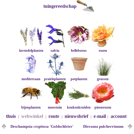
tuingereedschap
lavendelplanten
salvia
helleborus
rozen
mediterraan
prairieplanten
potplanten
grassen
bijenplanten
moestuin
keukenkruiden
pioenrozen
thuis
webwinkel
route
nieuwsbrief
e-mail
account
|
|
|
|
|
Deschampsia cespitosa 'Goldschleier'
Dierama pulcherrimum