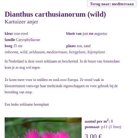
Terug naar: mediterraan
Dianthus carthusianorum (wild)
Kartuizer anjer
kleur
roze-rood
bloeit van
juni
tot
augustus
familie
Caryophyllaceae
hoog
35 cm
plaats
zon, zand
inheems, wild, zeldzaam, mediterraan, bergplant, bijenplant
In Nederland is deze soort zeldzaam en beschermd. In de buurt van Amsterdam
kom je ze nog wel tegen.
Ze komt meer voor in midden en zuid-oost Europa. Ze stond vaak in
kloostertuinen vanwege haar medicinale eigenschappen en voor gebruik bij de
bereiding van zeep.
Een leuke zeldzame heemplant.
2
aantal per m
:
8
potmaat
: p11 (1 liter)
3,00 €