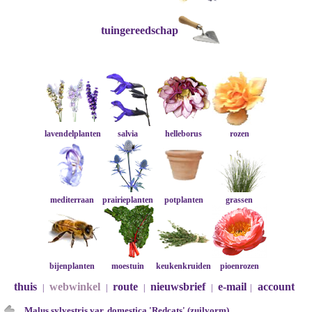
tuingereedschap
lavendelplanten
salvia
helleborus
rozen
mediterraan
prairieplanten
potplanten
grassen
bijenplanten
moestuin
keukenkruiden
pioenrozen
thuis
webwinkel
route
nieuwsbrief
e-mail
account
|
|
|
|
|
Malus sylvestris var. domestica 'Redcats' (zuilvorm)