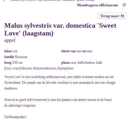
Mandragora officinarum
Terug naar: M
Malus sylvestris var. domestica 'Sweet
Love' (laagstam)
appel
kleur
wit
bloeit van
mei
tot
mei
familie
Rosaceae
hoog
250 cm
plaats
zon, halfschaduw, kalk
fruit, vruchtboom, bloessemboom, bijenplant
'Sweet Love' is een roodvlezig zelfbestuivend, zeer ziekte resistent modern ras uit
Zwitserland. De smaak van de fel rode vruchten is zoet aromatisch met een vleugje
framboos.
Hoewel ze goed zelf bestuivend is kan het planten van andere rassen in de buurt
de opbrengst vergroten.
Liefdesappeltjes.