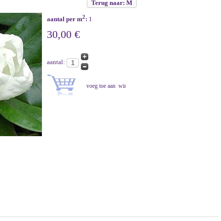
Terug naar: M
2
aantal per m
:
1
30,00 €
aantal: