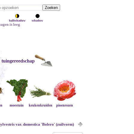
halfschaduw
schaduw
agen is leeg
tuingereedschap
en
moestuin
keukenkruiden
pioenrozen
ylvestris var. domestica 'Bolero' (zuilvorm)