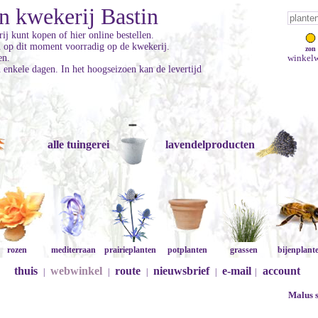
n kwekerij Bastin
ij kunt kopen of hier online bestellen.
jn op dit moment voorradig op de kwekerij.
zon
en.
winkelw
enkele dagen. In het hoogseizoen kan de levertijd
alle tuingerei
lavendelproducten
rozen
mediterraan
prairieplanten
potplanten
grassen
bijenplant
thuis
webwinkel
route
nieuwsbrief
e-mail
account
|
|
|
|
|
Malus s