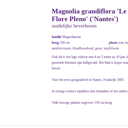
Magnolia grandiflora 'Le
Flore Pleno' ('Nantes')
zuidelijke beverboom
familie
Magnoliaceae
hoog
350 cm
plaats
zon, b
mediterraan, bladhoudend, geur, snijbloem
Ook dit is een lage cultivar met 4 tot 5 meter na 10 jaar.
geurende bloemen zijn halfgevuld. Het blad is koper or
boven.
Voor het eerst gesignaleerd in Nantes, Frankrijk 1865.
In strenge winters inpakken met rietmatten of iets anders
Volle bossige planten ongeveer 130 cm hoog.