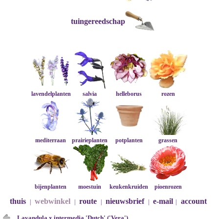
tuingereedschap
lavendelplanten
salvia
helleborus
rozen
mediterraan
prairieplanten
potplanten
grassen
bijenplanten
moestuin
keukenkruiden
pioenrozen
thuis
webwinkel
route
nieuwsbrief
e-mail
account
|
|
|
|
|
Lavandula x intermedia 'Dutch' ('Vera')