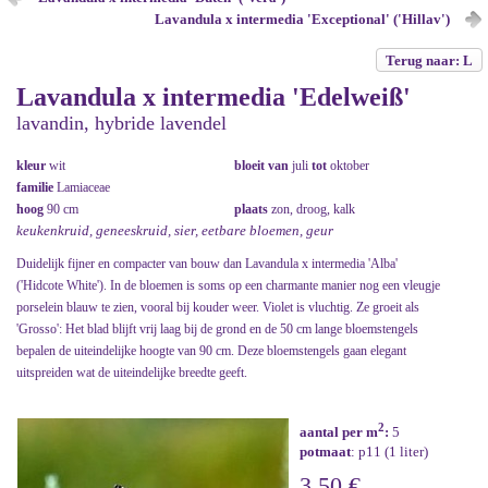
Lavandula x intermedia 'Exceptional' ('Hillav')
Terug naar: L
Lavandula x intermedia 'Edelweiß'
lavandin, hybride lavendel
kleur
wit
bloeit van
juli
tot
oktober
familie
Lamiaceae
hoog
90 cm
plaats
zon, droog, kalk
keukenkruid, geneeskruid, sier, eetbare bloemen, geur
Duidelijk fijner en compacter van bouw dan Lavandula x intermedia 'Alba'
('Hidcote White'). In de bloemen is soms op een charmante manier nog een vleugje
porselein blauw te zien, vooral bij kouder weer. Violet is vluchtig. Ze groeit als
'Grosso': Het blad blijft vrij laag bij de grond en de 50 cm lange bloemstengels
bepalen de uiteindelijke hoogte van 90 cm. Deze bloemstengels gaan elegant
uitspreiden wat de uiteindelijke breedte geeft.
2
aantal per m
:
5
potmaat
: p11 (1 liter)
3,50 €