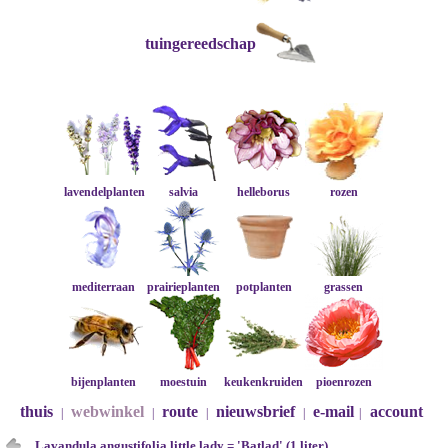
tuingereedschap
lavendelplanten
salvia
helleborus
rozen
mediterraan
prairieplanten
potplanten
grassen
bijenplanten
moestuin
keukenkruiden
pioenrozen
thuis
webwinkel
route
nieuwsbrief
e-mail
account
|
|
|
|
|
Lavandula angustifolia little lady = 'Batlad' (1 liter)