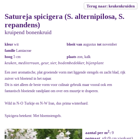
Terug naar: keukenkruiden
Satureja spicigera (S. alternipilosa, S.
repandens)
kruipend bonenkruid
kleur
wit
bloeit van
augustus
tot
november
familie
Lamiaceae
hoog
5 cm
plaats
zon, kalk
keuken, mediterraan, geur, sier, bodembedekker, bijenplant
Een zeer aromatische, plat groeiende vorm met liggende stengels en zacht blad, rijk
zuiver wit bloeiend in het najaar.
Dit is niet alleen de beste vorm voor culinair gebruik maar vooral ook een
fantastisch bloeiende randplant om over een muurtje te draperen.
Wild in N-O Turkije en N-W Iran, dus prima winterhard.
Spicigera betekent: Met bloemstengels.
2
aantal per m
:
9
potmaat
: p9 (9 cm vierkant)