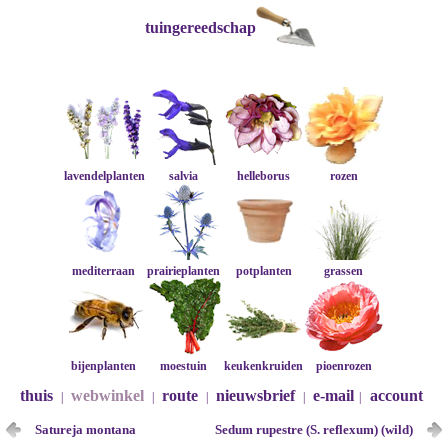
tuingereedschap
lavendelplanten
salvia
helleborus
rozen
mediterraan
prairieplanten
potplanten
grassen
bijenplanten
moestuin
keukenkruiden
pioenrozen
thuis
webwinkel
route
nieuwsbrief
e-mail
account
|
|
|
|
|
Satureja montana
Sedum rupestre (S. reflexum) (wild)