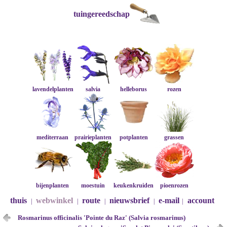
tuingereedschap
lavendelplanten
salvia
helleborus
rozen
mediterraan
prairieplanten
potplanten
grassen
bijenplanten
moestuin
keukenkruiden
pioenrozen
thuis
webwinkel
route
nieuwsbrief
e-mail
account
|
|
|
|
|
Rosmarinus officinalis 'Pointe du Raz' (Salvia rosmarinus)