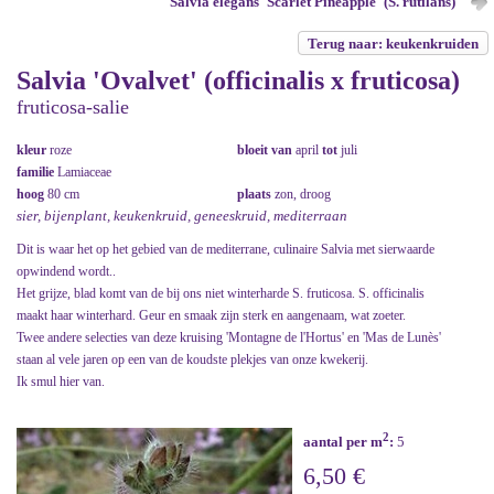
Salvia elegans 'Scarlet Pineapple' (S. rutilans)
Terug naar: keukenkruiden
Salvia 'Ovalvet' (officinalis x fruticosa)
fruticosa-salie
kleur
roze
bloeit van
april
tot
juli
familie
Lamiaceae
hoog
80 cm
plaats
zon, droog
sier, bijenplant, keukenkruid, geneeskruid, mediterraan
Dit is waar het op het gebied van de mediterrane, culinaire Salvia met sierwaarde
opwindend wordt..
Het grijze, blad komt van de bij ons niet winterharde S. fruticosa. S. officinalis
maakt haar winterhard. Geur en smaak zijn sterk en aangenaam, wat zoeter.
Twee andere selecties van deze kruising 'Montagne de l'Hortus' en 'Mas de Lunès'
staan al vele jaren op een van de koudste plekjes van onze kwekerij.
Ik smul hier van.
2
aantal per m
:
5
6,50 €