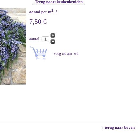
Terug naar: keukenkruiden
2
aantal per m
:
5
7,50 €
aantal:
↑ terug naar boven