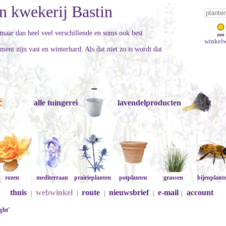
n kwekerij Bastin
aar dan heel veel verschillende en soms ook best
zon
winkelw
ment zijn vast en winterhard. Als dat niet zo is wordt dat
alle tuingerei
lavendelproducten
rozen
mediterraan
prairieplanten
potplanten
grassen
bijenplant
thuis
webwinkel
route
nieuwsbrief
e-mail
account
|
|
|
|
|
ght'