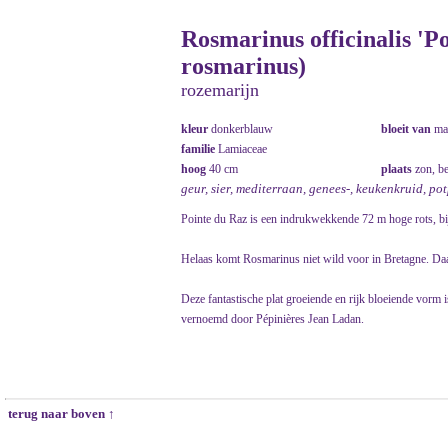
Rosmarinus officinalis 'Po
rosmarinus)
rozemarijn
kleur
donkerblauw
bloeit van
ma
familie
Lamiaceae
hoog
40 cm
plaats
zon, b
geur, sier, mediterraan, genees-, keukenkruid, p
Pointe du Raz is een indrukwekkende 72 m hoge rots, bij
Helaas komt Rosmarinus niet wild voor in Bretagne. Daar
Deze fantastische plat groeiende en rijk bloeiende vorm 
vernoemd door Pépinières Jean Ladan.
terug naar boven ↑