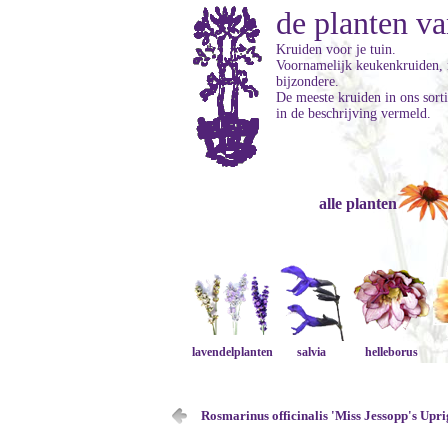
de planten va
Kruiden voor je tuin.
Voornamelijk keukenkruiden, m
bijzondere.
De meeste kruiden in ons sorti
in de beschrijving vermeld.
alle planten
lavendelplanten
salvia
helleborus
Rosmarinus officinalis 'Miss Jessopp's Upri