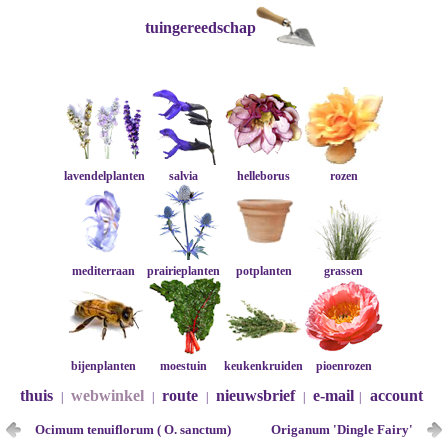
tuingereedschap
lavendelplanten
salvia
helleborus
rozen
mediterraan
prairieplanten
potplanten
grassen
bijenplanten
moestuin
keukenkruiden
pioenrozen
thuis
webwinkel
route
nieuwsbrief
e-mail
account
|
|
|
|
|
Ocimum tenuiflorum ( O. sanctum)
Origanum 'Dingle Fairy'