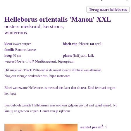
Terug naar: helleborus
Helleborus orientalis 'Manon' XXL
oosters nieskruid, kerstroos,
winterroos
kleur
zwart purper
bloeit van
februari
tot
april
familie
Ranunculaceae
hoog
40 cm
plaats
(half) zon, kalk
winterbloeier, half bladhoudend, bijenplant
Dit zusje van 'Black Petticoat' is de meest zwarte dubbele van allemaal.
Nog een vleugje donkerder dus, bijna matzwart.
Bloei van zwarte Helleborus is meestal iets later dan de rest. Eind februari begint
het feest.
Een dubbele zwarte Helleboruss was ooit een galjoen gevuld met goud waard. Nu
kun jij ze gewoon kopen. Geniet van je rijkdom.
2
aantal per m
:
5