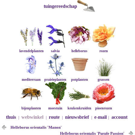
tuingereedschap
lavendelplanten
salvia
helleborus
rozen
mediterraan
prairieplanten
potplanten
grassen
bijenplanten
moestuin
keukenkruiden
pioenrozen
thuis
webwinkel
route
nieuwsbrief
e-mail
account
|
|
|
|
|
Helleborus orientalis 'Manon'
Helleborus orientalis 'Purple Passion'