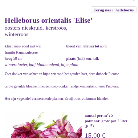
Terug naar: helleborus
Helleborus orientalis 'Elise'
oosters nieskruid, kerstroos,
winterroos
kleur
roze- rood met wit
bloeit van
februari
tot
april
familie
Ranunculaceae
hoog
50 cm
plaats
(half) zon, kalk
winterbloeier, half bladhoudend, bijenplant
Zeer donker van achter en bijna wit rond het gouden hart, deze dubbele Picotee.
Grote gevulde bloemen met een diep donker randje kenmerkend voor Picotees.
Het zijn vegetatief vermeerderde planten. Ze zijn dus volkomen identiek.
2
aantal per m
:
5
potmaat
: grote pot 2 liter
(p15)
15,00 €