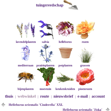
tuingereedschap
lavendelplanten
salvia
helleborus
rozen
mediterraan
prairieplanten
potplanten
grassen
bijenplanten
moestuin
keukenkruiden
pioenrozen
thuis
webwinkel
route
nieuwsbrief
e-mail
account
|
|
|
|
|
Helleborus orientalis 'Cinderella' XXL
Helleborus orientalis 'Jiska'