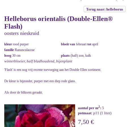
Terug naar: helleborus
Helleborus orientalis (Double-Ellen®
Flash)
oosters nieskruid
kleur
rood purper
bloeit van
februari
tot
april
familie
Ranunculaceae
hoog
30 cm
plaats
(half) zon, kalk
winterbloeier, half bladhoudend, bijenplant
'Flash' is een nog vrij recente toevoeging aan het Double Ellen sortiment.
De kleur is bijzonder, purper met een diep rode glans.
Als door de bliksem geraakt.
2
aantal per m
:
5
potmaat
: p11 (1 liter)
7,50 €