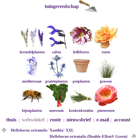
tuingereedschap
lavendelplanten
salvia
helleborus
rozen
mediterraan
prairieplanten
potplanten
grassen
bijenplanten
moestuin
keukenkruiden
pioenrozen
thuis
webwinkel
route
nieuwsbrief
e-mail
account
|
|
|
|
|
Helleborus orientalis 'Xanthia' XXL
Helleborus orientalis (Double-Ellen® Green)