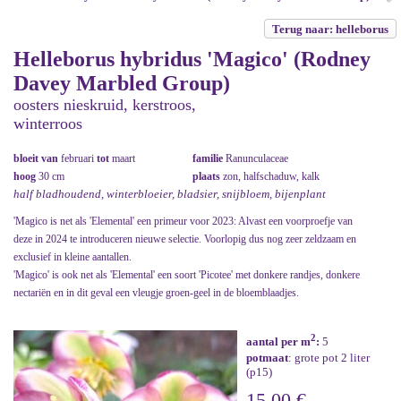
Terug naar: helleborus
Helleborus hybridus 'Magico' (Rodney
Davey Marbled Group)
oosters nieskruid, kerstroos,
winterroos
bloeit van
februari
tot
maart
familie
Ranunculaceae
hoog
30 cm
plaats
zon, halfschaduw, kalk
half bladhoudend, winterbloeier, bladsier, snijbloem, bijenplant
'Magico is net als 'Elemental' een primeur voor 2023: Alvast een voorproefje van
deze in 2024 te introduceren nieuwe selectie. Voorlopig dus nog zeer zeldzaam en
exclusief in kleine aantallen.
'Magico' is ook net als 'Elemental' een soort 'Picotee' met donkere randjes, donkere
nectariën en in dit geval een vleugje groen-geel in de bloemblaadjes.
2
aantal per m
:
5
potmaat
: grote pot 2 liter
(p15)
15,00 €