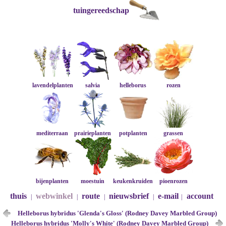
tuingereedschap
lavendelplanten
salvia
helleborus
rozen
mediterraan
prairieplanten
potplanten
grassen
bijenplanten
moestuin
keukenkruiden
pioenrozen
thuis
webwinkel
route
nieuwsbrief
e-mail
account
|
|
|
|
|
Helleborus hybridus 'Glenda's Gloss' (Rodney Davey Marbled Group)
Helleborus hybridus 'Molly's White' (Rodney Davey Marbled Group)