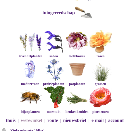
tuingereedschap
lavendelplanten
salvia
helleborus
rozen
mediterraan
prairieplanten
potplanten
grassen
bijenplanten
moestuin
keukenkruiden
pioenrozen
thuis
webwinkel
route
nieuwsbrief
e-mail
account
|
|
|
|
|
Viola odorata 'Alba'