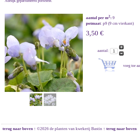
Adelijk geparfumeerd porselein.
2
aantal per m
:
9
potmaat
: p9 (9 cm vierkant)
3,50 €
aantal:
terug naar boven ↑
©2026 de planten van kwekerij Bastin
↑ terug naar boven