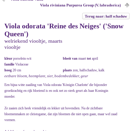
Viola riviniana Purpurea Group (V. labradorica)
Terug naar: half schaduw
Viola odorata 'Reine des Neiges' ('Snow
Queen')
welriekend viooltje, maarts
viooltje
kleur
porselein-wit
bloeit van
maart
tot
april
familie
Violaceae
hoog
20 cm
plaats
zon, halfschaduw, kalk
eetbare bloem, heemplant, sier, bodembedekker, geur
Een bijna witte zaailing van Viola odorata 'Königin Charlotte' die bijzonder
groeikrachtig en rijk bloeiend is en ook net zo sterk geurt als haar Koningin
moeder.
Ze zaaien zich heek vriendelijk en lekker uit bovendien. Na de zichtbare
bloemenmaken ze cleistogame, dat zijn bloemen die niet open gaan, maar wel zaad
vormen.