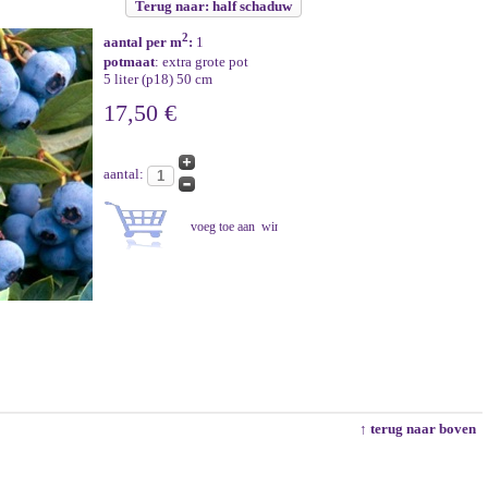
Terug naar: half schaduw
2
aantal per m
:
1
potmaat
: extra grote pot
5 liter (p18) 50 cm
17,50 €
aantal:
↑ terug naar boven