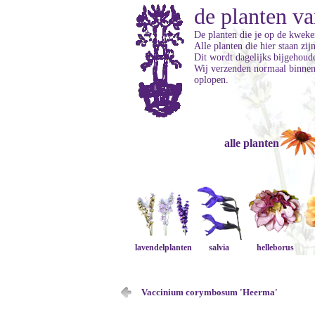
de planten va
De planten die je op de kweker
Alle planten die hier staan zi
Dit wordt dagelijks bijgehoud
Wij verzenden normaal binnen 
oplopen.
alle planten
lavendelplanten
salvia
helleborus
Vaccinium corymbosum 'Heerma'