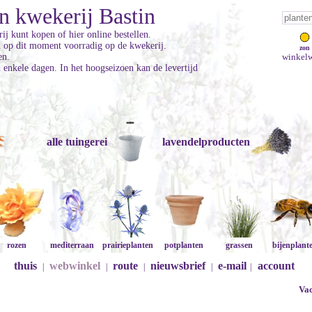
n kwekerij Bastin
ij kunt kopen of hier online bestellen.
jn op dit moment voorradig op de kwekerij.
zon
en.
winkelw
enkele dagen. In het hoogseizoen kan de levertijd
alle tuingerei
lavendelproducten
rozen
mediterraan
prairieplanten
potplanten
grassen
bijenplant
thuis
webwinkel
route
nieuwsbrief
e-mail
account
|
|
|
|
|
Vac