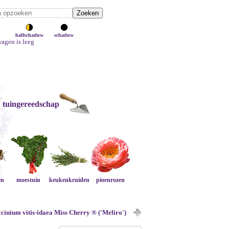
halfschaduw
schaduw
agen is leeg
tuingereedschap
en
moestuin
keukenkruiden
pioenrozen
cinium vitis-idaea Miss Cherry ® ('Meliro')