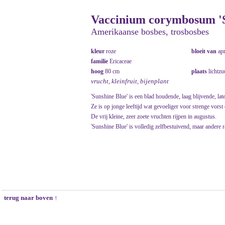
Vaccinium corymbosum 'S
Amerikaanse bosbes, trosbosbes
kleur
roze
bloeit van
ap
familie
Ericaceae
hoog
80 cm
plaats
lichtzu
vrucht, kleinfruit, bijenplant
'Sunshine Blue' is een blad houdende, laag blijvende, la
Ze is op jonge leeftijd wat gevoeliger voor strenge vorst
De vrij kleine, zeer zoete vruchten rijpen in augustus.
'Sunshine Blue' is volledig zelfbestuivend, maar andere 
terug naar boven ↑