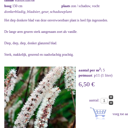
familie
Ranunculaceae
hoog
150 cm
plaats
zon / schaduw, vocht
donkerbladig, bladsier, geur, schaduwplant
Het diep donkere blad van deze onverwoestbare plant is heel fijn ingesneden.
De lange aren geuren sterk aangenaam zoet als vanille.
Diep, diep, diep, donker glanzend blad.
Sterk, makkelijk, geurend en raadselachtig prachtig.
2
aantal per m
:
5
potmaat
: p11 (1 liter)
6,50 €
aantal: