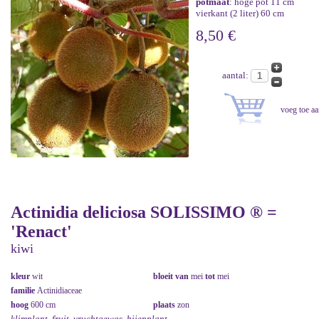
potmaat
: hoge pot 11 cm
vierkant (2 liter) 60 cm
8,50 €
aantal:
Actinidia deliciosa SOLISSIMO ® =
'Renact'
kiwi
kleur
wit
bloeit van
mei
tot
mei
familie
Actinidiaceae
hoog
600 cm
plaats
zon
klimplant, fruit, vruchtgewas, bijenplant