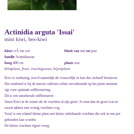
Actinidia arguta 'Issai'
mini kiwi, bes-kiwi
kleur
crÃ¨me wit
bloeit van
mei
tot
juni
familie
Actinidiaceae
hoog
400 cm
plaats
zon
klimplant, fruit, vruchtgewas, bijenplant
Kiwi is eenhuizig, zowel mannelijk als vrouwelijk en kan dus zichzelf bestuiven.
Het stuifmeel is bij de meeste cultivars echter onvoldoende op het juiste moment
rijp voor optimale zelfbestuiving.
Dit is een uitstekende zelfbestuiver.
Snoei Kiwi in de zomer als de vruchten al zijn gezet. Je remt dan de groei wat en
snoeit takken met weinig vruchten weg.
'Issai' is een relatief kleine plant met kleine onbehaarde vruchten die ook in een pot
gehouden kan worden.
De kleine vruchten rijpen vroeg.