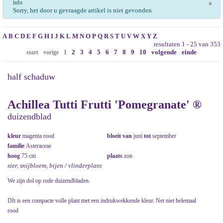
info
×
Sorry, het door u gevraagde artikel is niet gevonden
A
B
C
D
E
F
G
H
I
J
K
L
M
N
O
P
Q
R
S
T
U
V
W
X
Y
Z
resultaten 1 - 25 van 353
2
3
4
5
6
7
8
9
10
volgende
einde
start
vorige
1
half schaduw
Achillea Tutti Frutti 'Pomegranate' ®
duizendblad
kleur
magenta rood
bloeit van
juni
tot
september
familie
Asteraceae
hoog
75 cm
plaats
zon
sier, snijbloem, bijen / vlinderplant
We zijn dol op rode duizendbladen.
DIt is een compacte volle plant met een indrukwekkende kleur. Net niet helemaal
rood