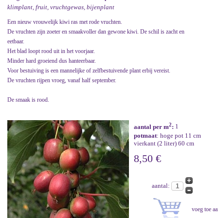
klimplant, fruit, vruchtgewas, bijenplant
Een nieuw vrouwelijk kiwi ras met rode vruchten.
De vruchten zijn zoeter en smaakvoller dan gewone kiwi. De schil is zacht en
eetbaar.
Het blad loopt rood uit in het voorjaar.
Minder hard groeiend dus hanteerbaar.
Voor bestuiving is een mannelijke of zelfbestuivende plant erbij vereist.
De vruchten rijpen vroeg, vanaf half september.
De smaak is rood.
2
aantal per m
:
1
potmaat
: hoge pot 11 cm
vierkant (2 liter) 60 cm
8,50 €
aantal: