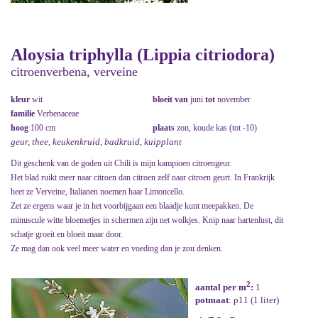
Aloysia triphylla (Lippia citriodora)
citroenverbena, verveine
kleur
wit
bloeit van
juni
tot
november
familie
Verbenaceae
hoog
100 cm
plaats
zon, koude kas (tot -10)
geur, thee, keukenkruid, badkruid, kuipplant
Dit geschenk van de goden uit Chili is mijn kampioen citroengeur.
Het blad ruikt meer naar citroen dan citroen zelf naar citroen geurt. In Frankrijk
heet ze Verveine, Italianen noemen haar Limoncello.
Zet ze ergens waar je in het voorbijgaan een blaadje kunt meepakken. De
minuscule witte bloemetjes in schermen zijn net wolkjes. Knip naar hartenlust, dit
schatje groeit en bloeit maar door.
Ze mag dan ook veel meer water en voeding dan je zou denken.
2
aantal per m
:
1
potmaat
: p11 (1 liter)