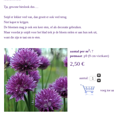
Tja, gewone bieslook dus.....
Snijd er lekker veel van, dan groeit er ook veel terug.
Niet kapot te krijgen.
De bloemen mag je ook een keer eten, of als decoratie gebruiken.
Maar voordat je snijdt voor het blad trek je de bloem stelen er aan hun nek uit,
want die zijn te taai om te eten.
2
aantal per m
:
7
potmaat
: p9 (9 cm vierkant)
2,50 €
aantal: