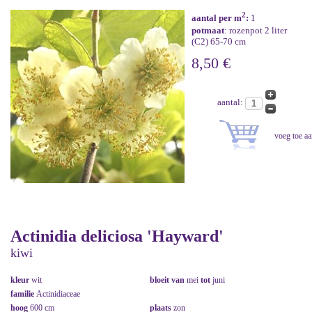
2
aantal per m
:
1
potmaat
: rozenpot 2 liter
(C2) 65-70 cm
8,50 €
aantal:
Actinidia deliciosa 'Hayward'
kiwi
kleur
wit
bloeit van
mei
tot
juni
familie
Actinidiaceae
hoog
600 cm
plaats
zon