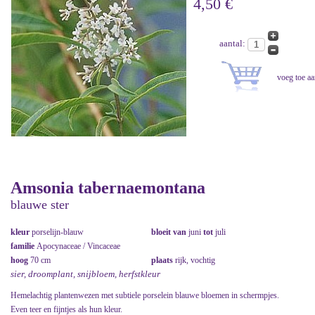
4,50 €
aantal:
Amsonia tabernaemontana
blauwe ster
kleur
porselijn-blauw
bloeit van
juni
tot
juli
familie
Apocynaceae / Vincaceae
hoog
70 cm
plaats
rijk, vochtig
sier, droomplant, snijbloem, herfstkleur
Hemelachtig plantenwezen met subtiele porselein blauwe bloemen in schermpjes.
Even teer en fijntjes als hun kleur.