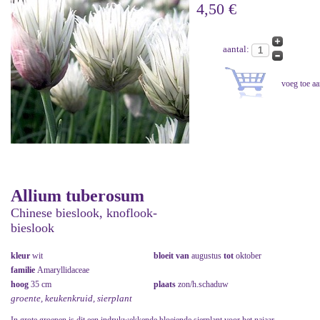
4,50 €
aantal:
Allium tuberosum
Chinese bieslook, knoflook-
bieslook
kleur
wit
bloeit van
augustus
tot
oktober
familie
Amaryllidaceae
hoog
35 cm
plaats
zon/h.schaduw
groente, keukenkruid, sierplant