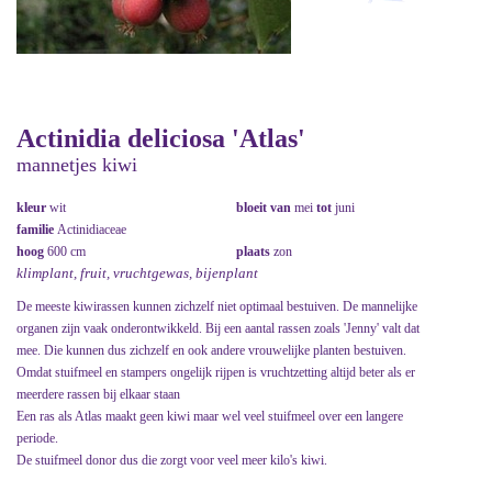
Actinidia deliciosa 'Atlas'
mannetjes kiwi
kleur
wit
bloeit van
mei
tot
juni
familie
Actinidiaceae
hoog
600 cm
plaats
zon
klimplant, fruit, vruchtgewas, bijenplant
De meeste kiwirassen kunnen zichzelf niet optimaal bestuiven. De mannelijke
organen zijn vaak onderontwikkeld. Bij een aantal rassen zoals 'Jenny' valt dat
mee. Die kunnen dus zichzelf en ook andere vrouwelijke planten bestuiven.
Omdat stuifmeel en stampers ongelijk rijpen is vruchtzetting altijd beter als er
meerdere rassen bij elkaar staan
Een ras als Atlas maakt geen kiwi maar wel veel stuifmeel over een langere
periode.
De stuifmeel donor dus die zorgt voor veel meer kilo's kiwi.