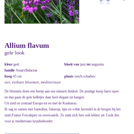
Allium flavum
gele look
kleur
geel
bloeit van
juni
tot
augustus
familie
Amaryllidaceae
hoog
45 cm
plaats
zon/h.schaduw
sier, eetbare bloemen, mediterraan
De bloemen doen een beetje aan een minaret denken. De puntige knop barst open
en dan gaan de gele belletjes daar heel elegant uit hangen.
Uit zuid en centraal Europa tot en met de Kaukasus.
Ik zag ze samen met Santolina, Satureja, tijm en wilde lavendel in de bergen bij het
zuid-Franse Forcalquer en oostwaards. Ze zaait zich hier ook lekker uit. Leuk dus
voor je mediterrane kruidenborder.