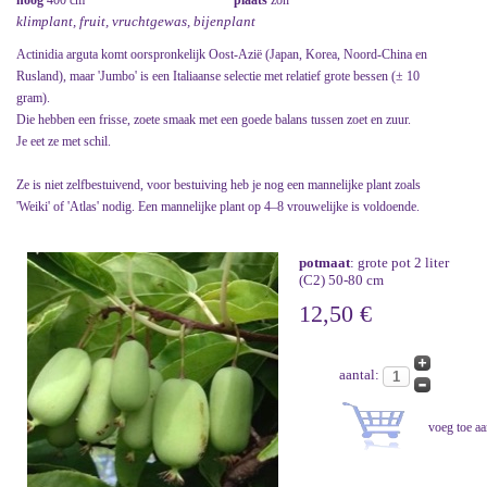
hoog
400 cm
plaats
zon
klimplant, fruit, vruchtgewas, bijenplant
Actinidia arguta komt oorspronkelijk Oost-Azië (Japan, Korea, Noord-China en
Rusland), maar 'Jumbo' is een Italiaanse selectie met relatief grote bessen (± 10
gram).
Die hebben een frisse, zoete smaak met een goede balans tussen zoet en zuur.
Je eet ze met schil.
Ze is niet zelfbestuivend, voor bestuiving heb je nog een mannelijke plant zoals
'Weiki' of 'Atlas' nodig. Een mannelijke plant op 4–8 vrouwelijke is voldoende.
potmaat
: grote pot 2 liter
(C2) 50-80 cm
12,50 €
aantal: