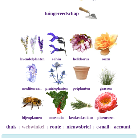
tuingereedschap
lavendelplanten
salvia
helleborus
rozen
mediterraan
prairieplanten
potplanten
grassen
bijenplanten
moestuin
keukenkruiden
pioenrozen
thuis
webwinkel
route
nieuwsbrief
e-mail
account
|
|
|
|
|