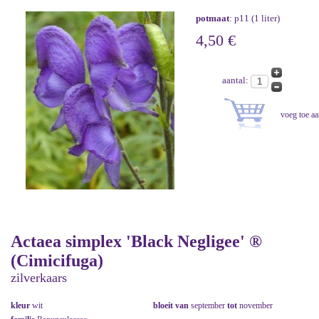
potmaat
: p11 (1 liter)
4,50 €
aantal:
Actaea simplex 'Black Negligee' ®
(Cimicifuga)
zilverkaars
kleur
wit
bloeit van
september
tot
november