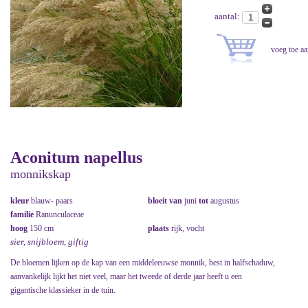
aantal:
Aconitum napellus
monnikskap
kleur
blauw- paars
bloeit van
juni
tot
augustus
familie
Ranunculaceae
hoog
150 cm
plaats
rijk, vocht
sier, snijbloem, giftig
De bloemen lijken op de kap van een middeleeuwse monnik, best in halfschaduw,
aanvankelijk lijkt het niet veel, maar het tweede of derde jaar heeft u een
gigantische klassieker in de tuin.