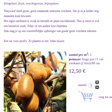
klimplant, fruit, vruchtgewas, bijenplant
'Hayward' heeft grote, goed smakende uniforme vruchten. Die je in je kelder nog
maanden kunt bewaren
Het eigen stuifmeel is zwak en bestuift de plant onvoldoende. Dus je moet er wel
een bestuiver zoals 'Atlas' of een andere kiwi bijzetten.
Dan mag je op een voortreffelijke opbrengst van goede grote vruchten rekenen.
Een ras voor profi's. Ze planten er een 'Atlas tussen.
2
aantal per m
:
1
potmaat
: hoge pot 11 cm
vierkant (2 liter) 60 cm
12,50 €
aantal: