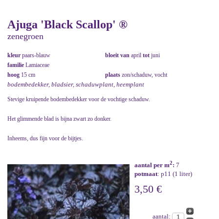
Ajuga 'Black Scallop' ®
zenegroen
kleur
paars-blauw
bloeit van
april
tot
juni
familie
Lamiaceae
hoog
15 cm
plaats
zon/schaduw, vocht
bodembedekker, bladsier, schaduwplant, heemplant
Stevige kruipende bodembedekker voor de vochtige schaduw.
Het glimmende blad is bijna zwart zo donker.
Inheems, dus fijn voor de bijtjes.
2
aantal per m
:
7
potmaat
: p11 (1 liter)
3,50 €
aantal: