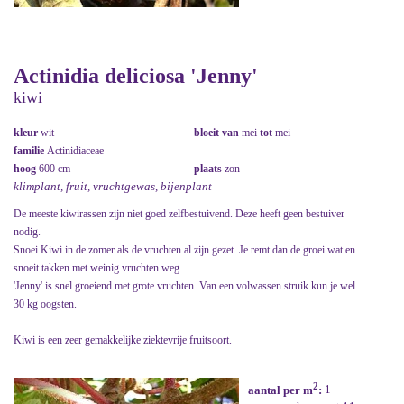
Actinidia deliciosa 'Jenny'
kiwi
kleur
wit
bloeit van
mei
tot
mei
familie
Actinidiaceae
hoog
600 cm
plaats
zon
klimplant, fruit, vruchtgewas, bijenplant
De meeste kiwirassen zijn niet goed zelfbestuivend. Deze heeft geen bestuiver
nodig.
Snoei Kiwi in de zomer als de vruchten al zijn gezet. Je remt dan de groei wat en
snoeit takken met weinig vruchten weg.
'Jenny' is snel groeiend met grote vruchten. Van een volwassen struik kun je wel
30 kg oogsten.
Kiwi is een zeer gemakkelijke ziektevrije fruitsoort.
2
aantal per m
:
1