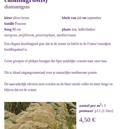
diamantgras
kleur
zilver-brons
bloeit van
juli
tot
september
familie
Poaceae
hoog
90 cm
plaats
zon, halfschaduw
siergras, snijbloem, prairieplant, mediterraan
Een elegant doorbuigend gras dat in de zomer en herfst in de Franse vooralpen
beeldbepalend is.
Grote groepen of plukjes brengen die fijne zuidelijke warmte naar onze tuin.
Dit is ideaal uitgangsmateriaal voor je natuurlijke mediterrane prairie.
De aanvankelijk zilveren aren worden na de bloei steeds voller en meer beige en
blijven dat tot de winter.
2
aantal per m
:
3
potmaat
: p11 (1 liter)
4,50 €