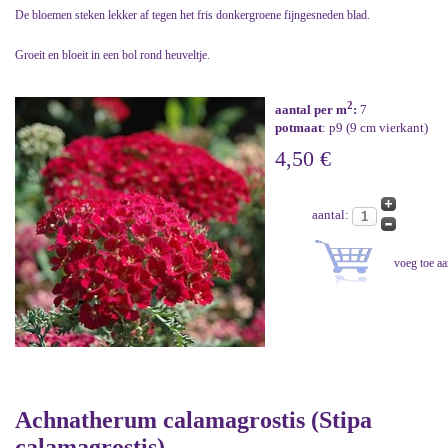
De bloemen steken lekker af tegen het fris donkergroene fijngesneden blad.
Groeit en bloeit in een bol rond heuveltje.
2
aantal per m
:
7
potmaat
: p9 (9 cm vierkant)
4,50 €
aantal:
Achnatherum calamagrostis (Stipa
calamagrostis)