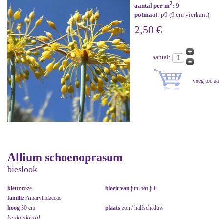
2
aantal per m
:
9
potmaat
: p9 (9 cm vierkant)
2,50 €
aantal:
Allium schoenoprasum
bieslook
kleur
roze
bloeit van
juni
tot
juli
familie
Amaryllidaceae
hoog
30 cm
plaats
zon / halfschaduw
keukenkruid