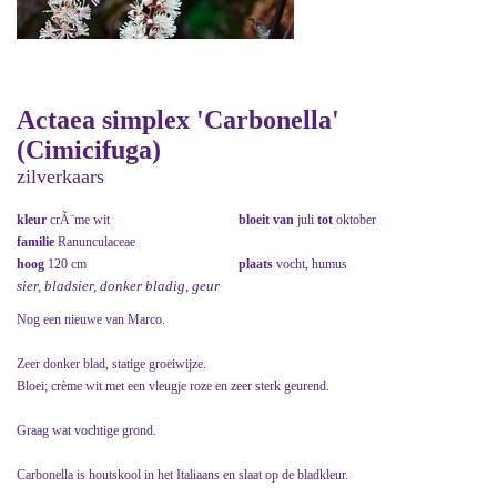
Actaea simplex 'Carbonella'
(Cimicifuga)
zilverkaars
kleur
crÃ¨me wit
bloeit van
juli
tot
oktober
familie
Ranunculaceae
hoog
120 cm
plaats
vocht, humus
sier, bladsier, donker bladig, geur
Nog een nieuwe van Marco.
Zeer donker blad, statige groeiwijze.
Bloei; crème wit met een vleugje roze en zeer sterk geurend.
Graag wat vochtige grond.
Carbonella is houtskool in het Italiaans en slaat op de bladkleur.