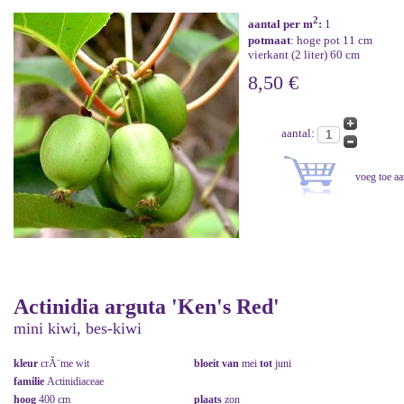
2
aantal per m
:
1
potmaat
: hoge pot 11 cm
vierkant (2 liter) 60 cm
8,50 €
aantal:
Actinidia arguta 'Ken's Red'
mini kiwi, bes-kiwi
kleur
crÃ¨me wit
bloeit van
mei
tot
juni
familie
Actinidiaceae
hoog
400 cm
plaats
zon