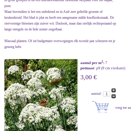
In grote groepen is dit een indrukwekkende bloeiende sierplant voor het najaar,
punt.
Maar bovendien is het een onbekend en in Azië zeer geliefde groente of
keukenkruid. Het blad is plat en heeft een aangename milde knoflooksmaak. De
stervormige bloemen zijn zuiver wit. Daslook, maar dan sierlijk rechtopstaand op
lange stengels en de hele zomer oogstbaar.
Massaal planten. Of uit budgettaire overwegingen elk tweede jaar scheuren tot je
genoeg hebt.
2
aantal per m
:
7
potmaat
: p9 (9 cm vierkant)
3,00 €
aantal: