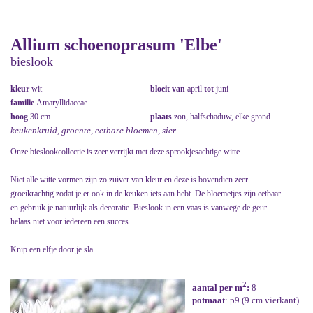
Allium schoenoprasum 'Elbe'
bieslook
kleur
wit
bloeit van
april
tot
juni
familie
Amaryllidaceae
hoog
30 cm
plaats
zon, halfschaduw, elke grond
keukenkruid, groente, eetbare bloemen, sier
Onze bieslookcollectie is zeer verrijkt met deze sprookjesachtige witte.
Niet alle witte vormen zijn zo zuiver van kleur en deze is bovendien zeer
groeikrachtig zodat je er ook in de keuken iets aan hebt. De bloemetjes zijn eetbaar
en gebruik je natuurlijk als decoratie. Bieslook in een vaas is vanwege de geur
helaas niet voor iedereen een succes.
Knip een elfje door je sla.
2
aantal per m
:
8
potmaat
: p9 (9 cm vierkant)