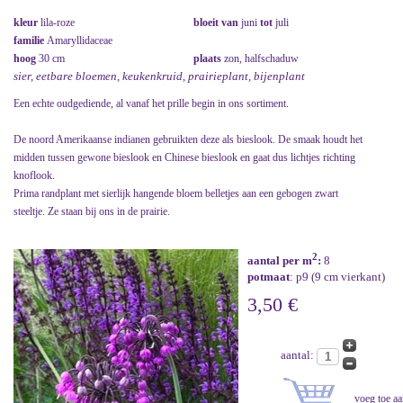
kleur
lila-roze
bloeit van
juni
tot
juli
familie
Amaryllidaceae
hoog
30 cm
plaats
zon, halfschaduw
sier, eetbare bloemen, keukenkruid, prairieplant, bijenplant
Een echte oudgediende, al vanaf het prille begin in ons sortiment.
De noord Amerikaanse indianen gebruikten deze als bieslook. De smaak houdt het
midden tussen gewone bieslook en Chinese bieslook en gaat dus lichtjes richting
knoflook.
Prima randplant met sierlijk hangende bloem belletjes aan een gebogen zwart
steeltje. Ze staan bij ons in de prairie.
2
aantal per m
:
8
potmaat
: p9 (9 cm vierkant)
3,50 €
aantal: