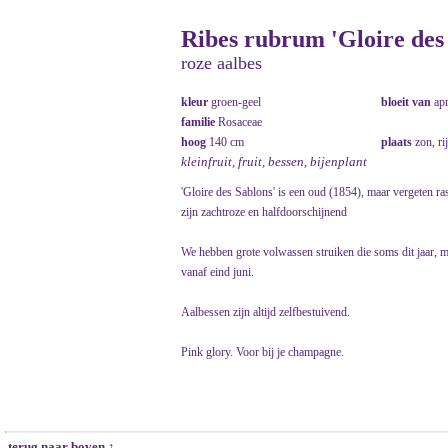
Ribes rubrum 'Gloire des
roze aalbes
kleur
groen-geel
bloeit van
ap
familie
Rosaceae
hoog
140 cm
plaats
zon, ri
kleinfruit, fruit, bessen, bijenplant
'Gloire des Sablons' is een oud (1854), maar vergeten ra
zijn zachtroze en halfdoorschijnend
We hebben grote volwassen struiken die soms dit jaar, ma
vanaf eind juni.
Aalbessen zijn altijd zelfbestuivend.
Pink glory. Voor bij je champagne.
terug naar boven ↑