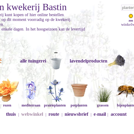
n kwekerij Bastin
ij kunt kopen of hier online bestellen.
jn op dit moment voorradig op de kwekerij.
zon
en.
winkelw
enkele dagen. In het hoogseizoen kan de levertijd
alle tuingerei
lavendelproducten
rozen
mediterraan
prairieplanten
potplanten
grassen
bijenplant
thuis
webwinkel
route
nieuwsbrief
e-mail
account
|
|
|
|
|