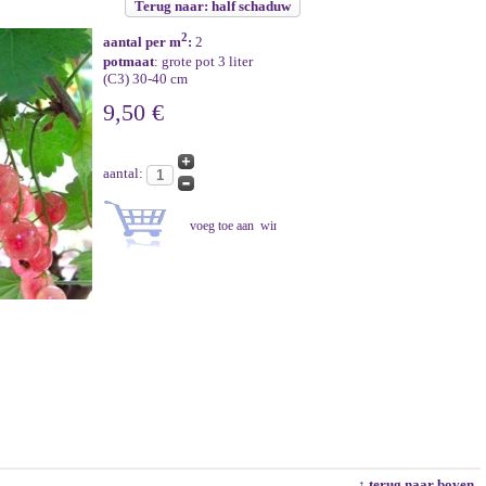
Terug naar: half schaduw
2
aantal per m
:
2
potmaat
: grote pot 3 liter
(C3) 30-40 cm
9,50 €
aantal:
↑ terug naar boven