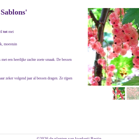
 Sablons'
ril
tot
mei
jk, moestuin
s met een heerlijke zachte zoete smaak. De bessen
ar zeker volgend jaar al bessen dragen. Ze rijpen
©2026 de planten van kwekerij Bastin