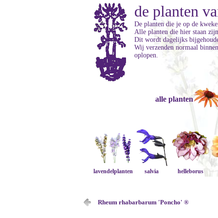
de planten va
De planten die je op de kweker
Alle planten die hier staan zi
Dit wordt dagelijks bijgehoud
Wij verzenden normaal binnen 
oplopen.
alle planten
lavendelplanten
salvia
helleborus
Rheum rhabarbarum 'Poncho' ®