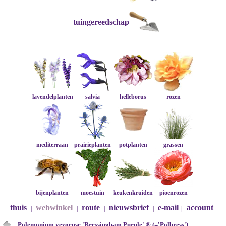
tuingereedschap
lavendelplanten
salvia
helleborus
rozen
mediterraan
prairieplanten
potplanten
grassen
bijenplanten
moestuin
keukenkruiden
pioenrozen
thuis
webwinkel
route
nieuwsbrief
e-mail
account
|
|
|
|
|
Polemonium yezoense 'Bressingham Purple' ® (='Polbress')