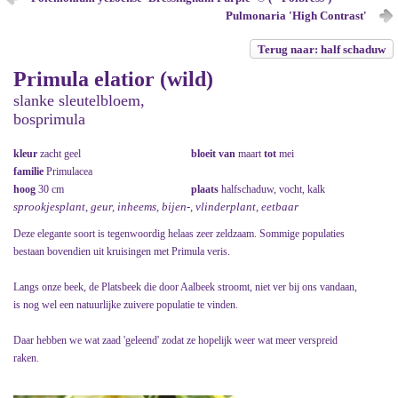
Pulmonaria 'High Contrast'
Terug naar: half schaduw
Primula elatior (wild)
slanke sleutelbloem,
bosprimula
kleur
zacht geel
bloeit van
maart
tot
mei
familie
Primulacea
hoog
30 cm
plaats
halfschaduw, vocht, kalk
sprookjesplant, geur, inheems, bijen-, vlinderplant, eetbaar
Deze elegante soort is tegenwoordig helaas zeer zeldzaam. Sommige populaties
bestaan bovendien uit kruisingen met Primula veris.
Langs onze beek, de Platsbeek die door Aalbeek stroomt, niet ver bij ons vandaan,
is nog wel een natuurlijke zuivere populatie te vinden.
Daar hebben we wat zaad 'geleend' zodat ze hopelijk weer wat meer verspreid
raken.