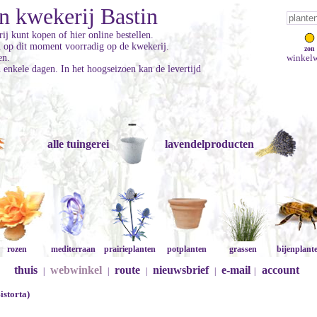
n kwekerij Bastin
ij kunt kopen of hier online bestellen.
jn op dit moment voorradig op de kwekerij.
zon
en.
winkelw
enkele dagen. In het hoogseizoen kan de levertijd
alle tuingerei
lavendelproducten
rozen
mediterraan
prairieplanten
potplanten
grassen
bijenplant
thuis
webwinkel
route
nieuwsbrief
e-mail
account
|
|
|
|
|
istorta)