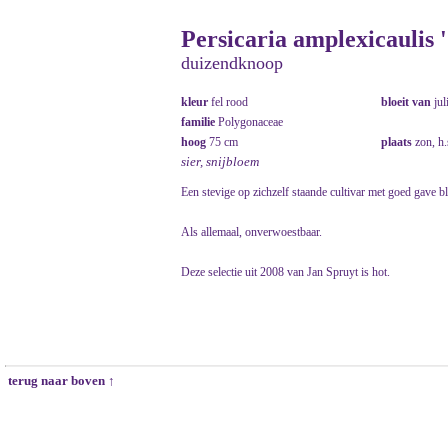
Persicaria amplexicaulis '
duizendknoop
kleur
fel rood
bloeit van
jul
familie
Polygonaceae
hoog
75 cm
plaats
zon, h
sier, snijbloem
Een stevige op zichzelf staande cultivar met goed gave b
Als allemaal, onverwoestbaar.
Deze selectie uit 2008 van Jan Spruyt is hot.
terug naar boven ↑