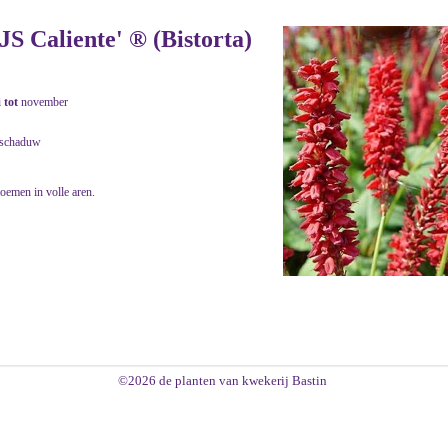
JS Caliente' ® (Bistorta)
i
tot
november
.schaduw
loemen in volle aren.
©2026 de planten van kwekerij Bastin