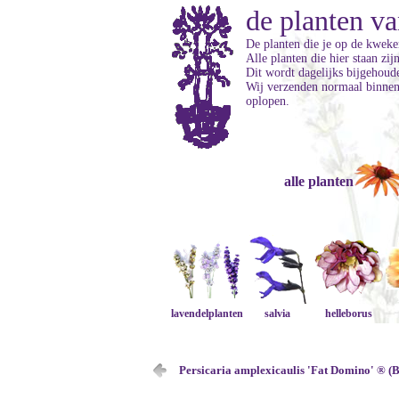
de planten va
De planten die je op de kweker
Alle planten die hier staan zi
Dit wordt dagelijks bijgehoud
Wij verzenden normaal binnen 
oplopen.
alle planten
lavendelplanten
salvia
helleborus
Persicaria amplexicaulis 'Fat Domino' ® (B