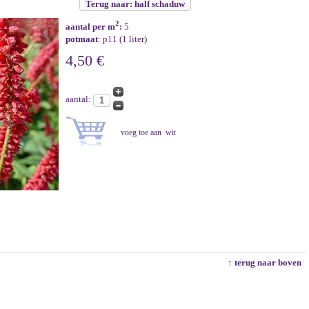
Terug naar: half schaduw
2
aantal per m
:
5
potmaat
: p11 (1 liter)
4,50 €
aantal:
↑ terug naar boven