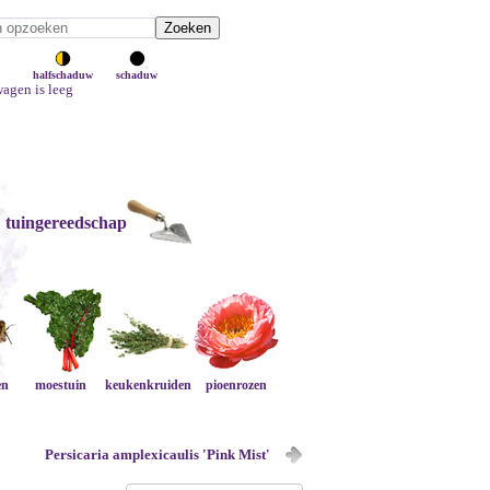
halfschaduw
schaduw
agen is leeg
tuingereedschap
en
moestuin
keukenkruiden
pioenrozen
Persicaria amplexicaulis 'Pink Mist'