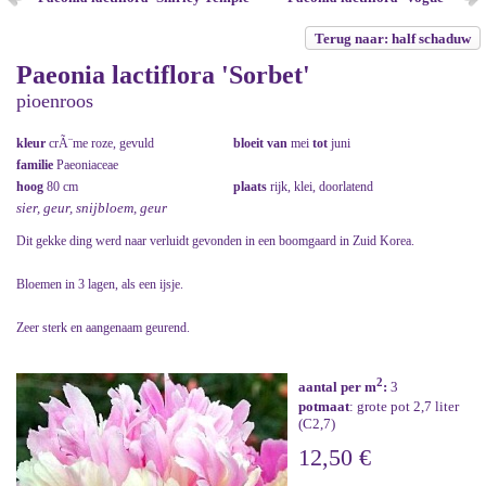
Terug naar: half schaduw
Paeonia lactiflora 'Sorbet'
pioenroos
kleur
crÃ¨me roze, gevuld
bloeit van
mei
tot
juni
familie
Paeoniaceae
hoog
80 cm
plaats
rijk, klei, doorlatend
sier, geur, snijbloem, geur
Dit gekke ding werd naar verluidt gevonden in een boomgaard in Zuid Korea.
Bloemen in 3 lagen, als een ijsje.
Zeer sterk en aangenaam geurend.
2
aantal per m
:
3
potmaat
: grote pot 2,7 liter
(C2,7)
12,50 €