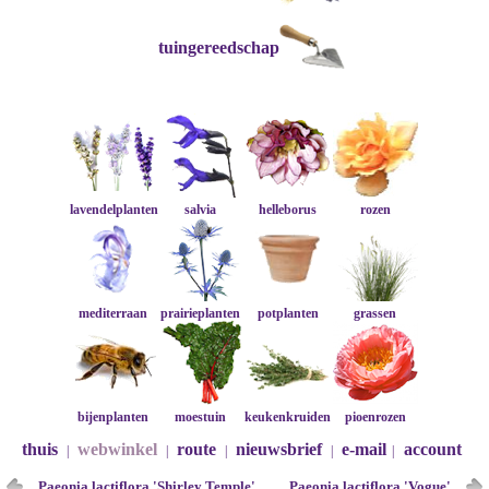
tuingereedschap
lavendelplanten
salvia
helleborus
rozen
mediterraan
prairieplanten
potplanten
grassen
bijenplanten
moestuin
keukenkruiden
pioenrozen
thuis
webwinkel
route
nieuwsbrief
e-mail
account
|
|
|
|
|
Paeonia lactiflora 'Shirley Temple'
Paeonia lactiflora 'Vogue'