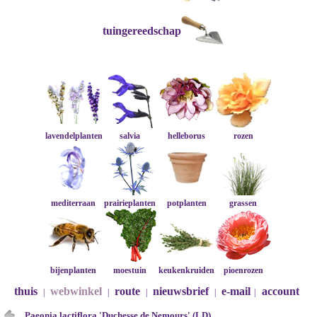
tuingereedschap
lavendelplanten
salvia
helleborus
rozen
mediterraan
prairieplanten
potplanten
grassen
bijenplanten
moestuin
keukenkruiden
pioenrozen
thuis
webwinkel
route
nieuwsbrief
e-mail
account
|
|
|
|
|
Paeonia lactiflora 'Duchesse de Nemours' (LD)