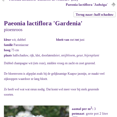
Paeonia lactiflora 'Jadwiga'
Terug naar: half schaduw
Paeonia lactiflora 'Gardenia'
pioenroos
kleur
wit, dubbel
bloeit van
mei
tot
juni
familie
Paeoniaceae
hoog
75 cm
sier, snijbloem, geur, bijenplant
plaats
halfschaduw, rijk, klei, doorlatend
Dubbel champagne wit (iets roze), midden vroeg en zacht en zoet geurend.
De bloemvorm is afgeplat zoals bij de gelijknamige Kaapse jasmijn, ze maakt veel
zijknoppen waardoor ze lang bloeit.
Ze heeft wel wat wat steun nodig. Dat komt wel meer voor bij sterk geurende
soorten.
2
aantal per m
:
3
potmaat
: grote pot 2 liter